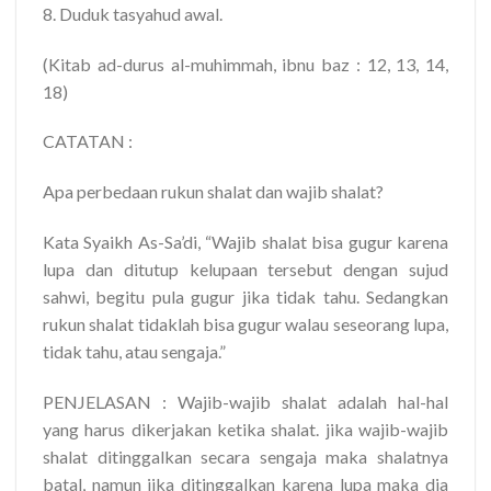
8. Duduk tasyahud awal.
(Kitab ad-durus al-muhimmah, ibnu baz : 12, 13, 14,
18)
CATATAN :
Apa perbedaan rukun shalat dan wajib shalat?
Kata Syaikh As-Sa’di, “Wajib shalat bisa gugur karena
lupa dan ditutup kelupaan tersebut dengan sujud
sahwi, begitu pula gugur jika tidak tahu. Sedangkan
rukun shalat tidaklah bisa gugur walau seseorang lupa,
tidak tahu, atau sengaja.”
PENJELASAN : Wajib-wajib shalat adalah
hal-hal
yang harus dikerjakan ketika shalat
. jika wajib-wajib
shalat ditinggalkan secara sengaja maka shalatnya
batal, namun jika ditinggalkan karena lupa maka dia