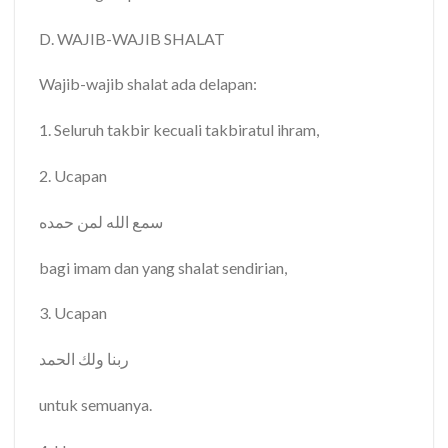
D. WAJIB-WAJIB SHALAT
Wajib-wajib shalat ada delapan:
1. Seluruh takbir kecuali takbiratul ihram,
2. Ucapan
سمع
الله
لمن
حمده
bagi imam dan yang shalat sendirian,
3. Ucapan
ربنا
ولك
الحمد
untuk semuanya.