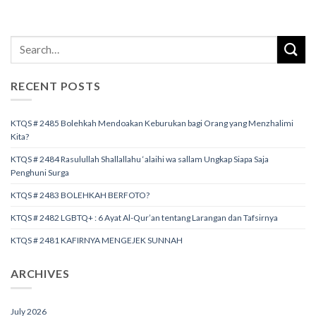
RECENT POSTS
KTQS # 2485 Bolehkah Mendoakan Keburukan bagi Orang yang Menzhalimi
Kita?
KTQS # 2484 Rasulullah Shallallahu ‘alaihi wa sallam Ungkap Siapa Saja
Penghuni Surga
KTQS # 2483 BOLEHKAH BERFOTO?
KTQS # 2482 LGBTQ+ : 6 Ayat Al-Qur’an tentang Larangan dan Tafsirnya
KTQS # 2481 KAFIRNYA MENGEJEK SUNNAH
ARCHIVES
July 2026