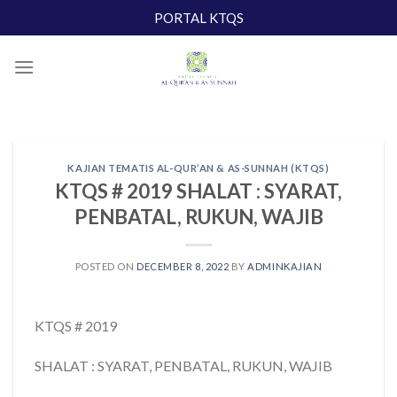
Skip
PORTAL KTQS
to
content
KAJIAN TEMATIS AL-QUR’AN & AS-SUNNAH (KTQS)
KTQS # 2019 SHALAT : SYARAT,
PENBATAL, RUKUN, WAJIB
POSTED ON
DECEMBER 8, 2022
BY
ADMINKAJIAN
KTQS # 2019
SHALAT : SYARAT, PENBATAL, RUKUN, WAJIB