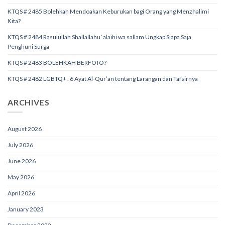
KTQS # 2485 Bolehkah Mendoakan Keburukan bagi Orang yang Menzhalimi
Kita?
KTQS # 2484 Rasulullah Shallallahu ‘alaihi wa sallam Ungkap Siapa Saja
Penghuni Surga
KTQS # 2483 BOLEHKAH BERFOTO?
KTQS # 2482 LGBTQ+ : 6 Ayat Al-Qur’an tentang Larangan dan Tafsirnya
ARCHIVES
August 2026
July 2026
June 2026
May 2026
April 2026
January 2023