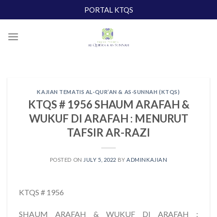
Skip
PORTAL KTQS
to
content
KAJIAN TEMATIS AL-QUR’AN & AS-SUNNAH (KTQS)
KTQS # 1956 SHAUM ARAFAH &
WUKUF DI ARAFAH : MENURUT
TAFSIR AR-RAZI
POSTED ON
JULY 5, 2022
BY
ADMINKAJIAN
KTQS # 1956
SHAUM ARAFAH & WUKUF DI ARAFAH :