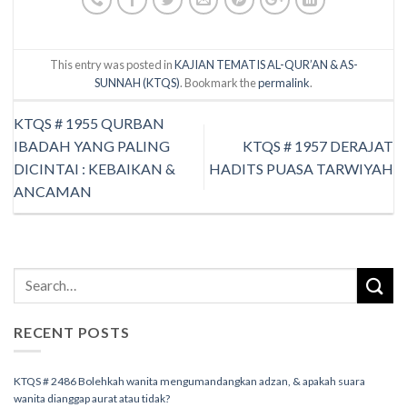
This entry was posted in
KAJIAN TEMATIS AL-QUR’AN & AS-
SUNNAH (KTQS)
. Bookmark the
permalink
.
KTQS # 1955 QURBAN
IBADAH YANG PALING
KTQS # 1957 DERAJAT
DICINTAI : KEBAIKAN &
HADITS PUASA TARWIYAH
ANCAMAN
RECENT POSTS
KTQS # 2486 Bolehkah wanita mengumandangkan adzan, & apakah suara
wanita dianggap aurat atau tidak?