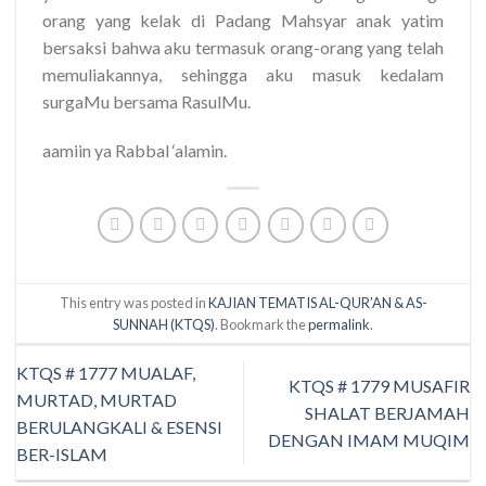
orang yang kelak di Padang Mahsyar anak yatim
bersaksi bahwa aku termasuk orang-orang yang telah
memuliakannya, sehingga aku masuk kedalam
surgaMu bersama RasulMu.
aamiin ya Rabbal ‘alamin.
This entry was posted in
KAJIAN TEMATIS AL-QUR’AN & AS-
SUNNAH (KTQS)
. Bookmark the
permalink
.
KTQS # 1777 MUALAF,
KTQS # 1779 MUSAFIR
MURTAD, MURTAD
SHALAT BERJAMAH
BERULANGKALI & ESENSI
DENGAN IMAM MUQIM
BER-ISLAM