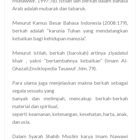
Munawwir, 1997:78). Istilah lain berkah dalam bahasa
Arab adalah mubarak dan tabaruk.
Menurut Kamus Besar Bahasa Indonesia (2008:179),
berkah adalah “karunia Tuhan yang mendatangkan
kebaikan bagi kehidupan manusia”.
Menurut istilah, berkah (barokah) artinya ziyadatul
khair , yakni “bertambahnya kebaikan” (Imam Al-
Ghazali,Ensiklopedia Tasawuf , hlm. 79).
Para ulama juga menjelaskan makna berkah sebagai
segala sesuatu yang
banyak dan melimpah, mencakup berkah-berkah
material dan spiritual,
seperti keamanan, ketenangan, kesehatan, harta, anak,
dan usia.
Dalam Syarah Shahih Muslim karya Imam Nawawi