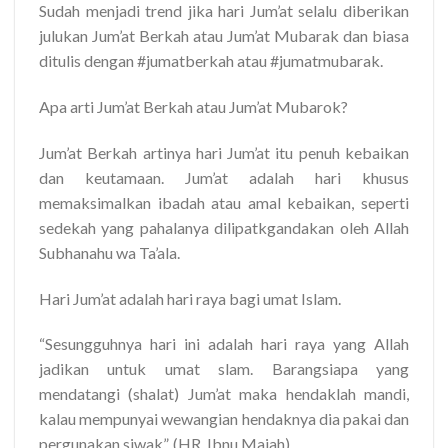
Sudah menjadi trend jika hari Jum’at selalu diberikan
julukan Jum’at Berkah atau Jum’at Mubarak dan biasa
ditulis dengan #jumatberkah atau #jumatmubarak.
Apa arti Jum’at Berkah atau Jum’at Mubarok?
Jum’at Berkah artinya hari Jum’at itu penuh kebaikan
dan keutamaan. Jum’at adalah hari khusus
memaksimalkan ibadah atau amal kebaikan, seperti
sedekah yang pahalanya dilipatkgandakan oleh Allah
Subhanahu wa Ta’ala.
Hari Jum’at adalah hari raya bagi umat Islam.
“Sesungguhnya hari ini adalah hari raya yang Allah
jadikan untuk umat slam. Barangsiapa yang
mendatangi (shalat) Jum’at maka hendaklah mandi,
kalau mempunyai wewangian hendaknya dia pakai dan
pergunakan siwak”. (HR. Ibnu Majah)