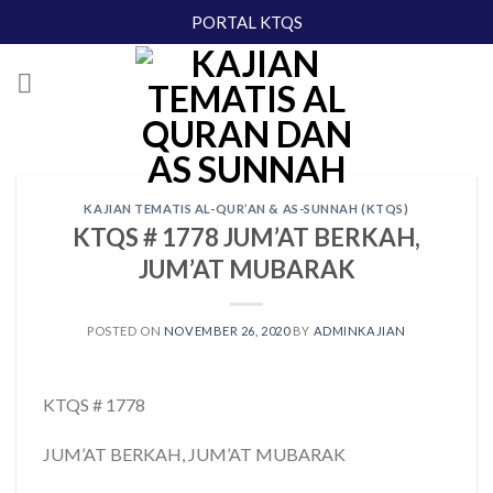
Skip
PORTAL KTQS
to
content
KAJIAN TEMATIS AL-QUR’AN & AS-SUNNAH (KTQS)
KTQS # 1778 JUM’AT BERKAH,
JUM’AT MUBARAK
POSTED ON
NOVEMBER 26, 2020
BY
ADMINKAJIAN
KTQS # 1778
JUM’AT BERKAH, JUM’AT MUBARAK