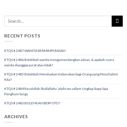
RECENT POSTS
KTQS # 2487 WANITA BERMIMPI BASAH
KTQS # 2486 Bolehkah wanita mengumandangkan adzan, & apakah suara
wanita dianggap aurat atau tidak?
KTQS # 2485 Bolehkah Mendoakan Keburukan bagi Orang yang Menzhalimi
Kita?
KTQS # 2484 Rasulullah Shallallahu ‘alaihi wa sallam Ungkap Siapa Saja
Penghuni Surga
KTQS # 2483 BOLEHKAH BERFOTO?
ARCHIVES