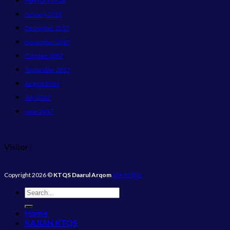
February 2018
January 2018
December 2017
November 2017
October 2017
September 2017
August 2017
July 2017
June 2017
Visitor :
Copyright 2026 ©
KTQS Daarul Arqom
Site by flixs
Home
KAJIAN KTQS