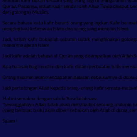
Sebutan kafir bukan sesuatu yang asing lagi di telinga umat Is
Qur’an. Pasalnya, istilah kafir sendiri oleh Allah Ta’ala diseb
dari golongan Muslim.
Secara bahasa kata kafir berarti orang yang ingkar. Kafir beras
mengingkari kebenaran Islam dan orang yang menolak Islam.
Jadi, istilah kafir bukanlah sebutan untuk menghinakan golo
menerima ajaran Islam.
Jadi kafir adalah bahasa al-Qur’an yang disampaikan oleh Allah
Apa balasan bagi muslim dan kafir dalam perbuatan baik merek
Orang mukmin akan mendapakan balasan kebaikannya di dunia dan
Jadi pertolongan Allah kepada orang-orang kafir semata-mata n
Hal ini semakna dengan sabda Rasulullah saw,
“Sesungguhnya Allah tidak akan menzhalimi seorang mukmin yan
(yang berbuat baik) akan diberi kebaikan oleh Allah di dunia, se
Salam !