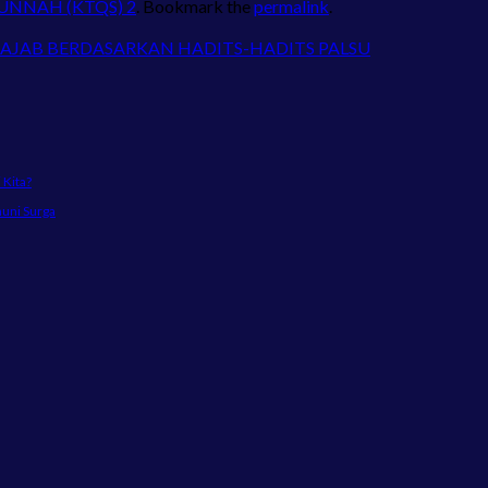
SUNNAH (KTQS) 2
. Bookmark the
permalink
.
RAJAB BERDASARKAN HADITS-HADITS PALSU
Kita?
huni Surga