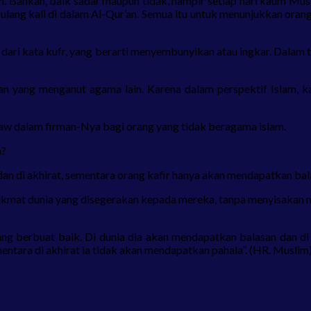
lam. Bahkan, baik sadar maupun tidak, hampir setiap hari kaum M
ut berulang kali di dalam Al-Qur’an. Semua itu untuk menunjukkan 
al dari kata kufr, yang berarti menyembunyikan atau ingkar. Dalam
ngan yang menganut agama lain. Karena dalam perspektif Islam,
 Saw dalam firman-Nya bagi orang yang tidak beragama islam.
a?
 di akhirat, sementara orang kafir hanya akan mendapatkan bala
ikmat dunia yang disegerakan kepada mereka, tanpa menyisakan n
g berbuat baik. Di dunia dia akan mendapatkan balasan dan di a
mentara di akhirat ia tidak akan mendapatkan pahala”. (HR. Muslim