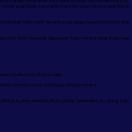
uslimin pernah melafalkan kata-kata tersebut ketika membaca Al-
orang-orang yang tidak mau menerima Islam atau mereka yang bukan
 terminologi Islam, kafir berarti orang yang menyembunyikan atau
 kata-kata kafir memang digunakan bagi mereka yang tidak mau
san kebaikannya di dunia saja.
ikmat tersebut untuk kehidupan akhirat mereka.
khirat ia akan mendapatkan pahala. Sementara itu, orang kafir
)