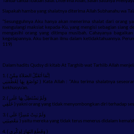
Tanda-tanda Ibadah Salat Diterima Allah, Salah Satunya Menyay
Siapakah hamba yang shalatnya diterima Allah Subhanahu wa Ta’
“Sesungguhnya Aku hanya akan menerima shalat dari orang y
mengulangi maksiat kepada-Ku, yang mengisi sebagian siang de
mengasihi orang yang ditimpa musibah. Cahayanya bagaikan 
kegelapannya. Aku berikan ilmu dalam ketidaktahuannya. Perum
119)
Dalam hadits Qudsy di kitab At Targhib wat Tarhiib Allah menje
1. (
ﻣِﻤَّﻦْ
ﺍﻟﺼَﻼَﺓَ
ﺍَﺗَﻘَﺒَّﻞُ
ﺍِﻧَّﻤَﺎ
ﻟِﻌُﻈْﻤَﺘِﻲ
ﺑِﻬَﺎ
ﺗَﻮَﺍﺿَﻊَ
) Kata Allah : “Aku terima shalatnya seseora
kekhusyu’an.
2. (
ﻋَﻠَﻰ
ﺑِﻬَﺎ
ﻳَﺴْﺘَﻄِﻞْ
ﻭَﻟَﻢْ
ﺧَﻠْﻘِﻲ
) yakni orang yang tidak menyombongkan diri terhadap se
3. (
ﻋَﻠَﻲ
ﻣُﺴِﺮًّﺍ
ﻳَﺒِﺖْ
ﻭَﻟَﻢْ
ﻣَﻌْﺼِﻴَﺘِﻲ
) yaitu mereka yang tidak terus menerus didalam kema’sh
4. (
ﻟِﺬِﻛْﺮِﻱ
ﺍﻟﻨَﻬَﺎﺭَ
ﻭَﻗَﻄَﻊَ
)