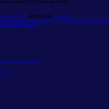
ahu wa Ta’ala”. (HR. Bukhari dan Muslim)
SUNNAH (KTQS)
. Bookmark the
permalink
.
AN SEMUA NIKMAT YANG KITA TERIMA KEPADA SEMUA 
N DARI API NERAKA
ta dianggap aurat atau tidak?
Kita?
huni Surga