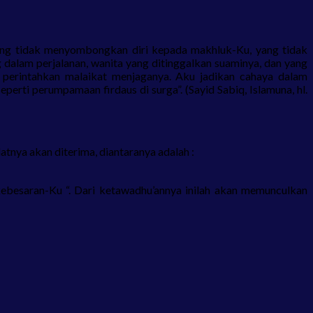
ang tidak menyombongkan diri kepada makhluk-Ku, yang tidak
dalam perjalanan, wanita yang ditinggalkan suaminya, dan yang
 perintahkan malaikat menjaganya. Aku jadikan cahaya dalam
ti perumpamaan firdaus di surga”. (Sayid Sabiq, Islamuna, hl.
tnya akan diterima, diantaranya adalah :
 kebesaran-Ku “. Dari ketawadhu’annya inilah akan memunculkan