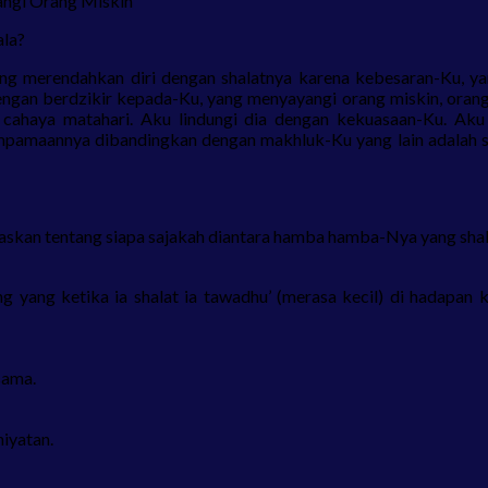
angi Orang Miskin
ala?
ang merendahkan diri dengan shalatnya karena kebesaran-Ku, y
ngan berdzikir kepada-Ku, yang menyayangi orang miskin, orang 
cahaya matahari. Aku lindungi dia dengan kekuasaan-Ku. Aku
pamaannya dibandingkan dengan makhluk-Ku yang lain adalah seper
laskan tentang siapa sajakah diantara hamba hamba-Nya yang shala
ng yang ketika ia shalat ia tawadhu’ (merasa kecil) di hadapan
sama.
iyatan.