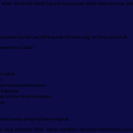
lah. Berdzikir disini berarti merasakan Allah selalu berada de
.
anda janda tua dan perduli kepada mereka yang tertimpa musibah.
hanahu wa Ta’ala ?
n zakat.
.
i makmum membencinya.
u bapanya.
u si isteri memberontak.
ya.
 perbuatan yang keji dan mungkar.
siapa yang solatnya tidak dapat menahan daripada melakukan per