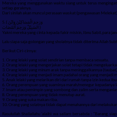
Mereka yang menggunakan waktu siang untuk terus mengingat Al
setiap geraknya.
Dari sinilah akan muncul perasaan waskat (pengawasan Melekat)
5. (
ﻭَﺍﺑْﻦَ
ﺍﻟْﻤَﺴَﺎﻛِﻴْﻦَ
ﻭَﺭَﺣِﻢَ
ﺍْﻟﻤُﺼَﺎﺏَ
ﻭَﺭَﺣِﻢَ
ﺍﻟﺴَﺒِﻴْﻞْ
)
Yakni mereka yang cinta kepada fakir miskin, Ibnu Sabil, para j
Lalu siapa saja golongan yang sholatnya tidak diterima Allah Sub
Berikut Ciri-cirnya:
1. Orang lelaki yang solat sendirian tanpa membaca sesuatu.
2. Orang lelaki yang mengerjakan solat tetapi tidak mengeluarka
3. Orang lelaki yang minum arak tanpa meninggalkannya (taubat)
4. Orang lelaki yang menjadi imam padahal orang yang menjad
5. Anak lelaki yang melarikan diri dari rumah tanpa izin kedua ib
6. Orang perempuan yang suaminya marah/menegur kepadanya lal
7. Imam atau pemimpin yang sombong dan zalim serta mengania
8. Orang perempuan yang tidak menutup aurat.
9. Orang yang suka makan riba.
10. Orang yang solatnya tidak dapat menahannya dari melakukan
Rasulullah Shallallahu ‘alaihi wa sallam bersabda : “Barang 