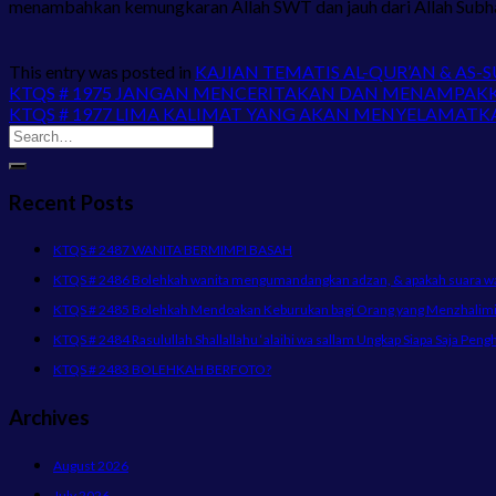
menambahkan kemungkaran Allah SWT dan jauh dari Allah Subhan
This entry was posted in
KAJIAN TEMATIS AL-QUR’AN & AS-
KTQS # 1975 JANGAN MENCERITAKAN DAN MENAMPAKK
KTQS # 1977 LIMA KALIMAT YANG AKAN MENYELAMATKA
Recent Posts
KTQS # 2487 WANITA BERMIMPI BASAH
KTQS # 2486 Bolehkah wanita mengumandangkan adzan, & apakah suara wani
KTQS # 2485 Bolehkah Mendoakan Keburukan bagi Orang yang Menzhalimi 
KTQS # 2484 Rasulullah Shallallahu ‘alaihi wa sallam Ungkap Siapa Saja Peng
KTQS # 2483 BOLEHKAH BERFOTO?
Archives
August 2026
July 2026