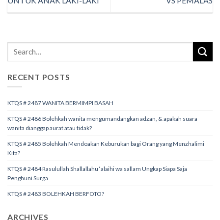
UNTUK ANAK LAKI-LAKI
VS PEMALAS
RECENT POSTS
KTQS # 2487 WANITA BERMIMPI BASAH
KTQS # 2486 Bolehkah wanita mengumandangkan adzan, & apakah suara
wanita dianggap aurat atau tidak?
KTQS # 2485 Bolehkah Mendoakan Keburukan bagi Orang yang Menzhalimi
Kita?
KTQS # 2484 Rasulullah Shallallahu ‘alaihi wa sallam Ungkap Siapa Saja
Penghuni Surga
KTQS # 2483 BOLEHKAH BERFOTO?
ARCHIVES