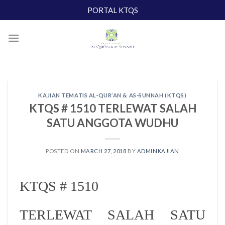
Skip
PORTAL KTQS
to
content
KAJIAN TEMATIS AL-QUR’AN & AS-SUNNAH (KTQS)
KTQS # 1510 TERLEWAT SALAH
SATU ANGGOTA WUDHU
POSTED ON
MARCH 27, 2018
BY
ADMINKAJIAN
KTQS # 1510
TERLEWAT SALAH SATU