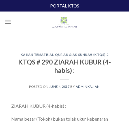
Skip
PORTAL KTQS
to
content
KAJIAN TEMATIS AL-QUR’AN & AS-SUNNAH (KTQS) 2
KTQS # 290 ZIARAH KUBUR (4-
habis) :
POSTED ON
JUNE 4, 2017
BY
ADMINKAJIAN
ZIARAH KUBUR (4-habis) :
Nama besar (Tokoh) bukan tolak ukur kebenaran