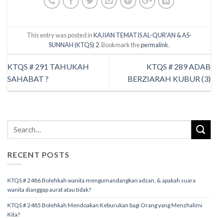
This entry was posted in
KAJIAN TEMATIS AL-QUR’AN & AS-
SUNNAH (KTQS) 2
. Bookmark the
permalink
.
KTQS # 291 TAHUKAH
KTQS # 289 ADAB
SAHABAT ?
BERZIARAH KUBUR (3)
RECENT POSTS
KTQS # 2486 Bolehkah wanita mengumandangkan adzan, & apakah suara
wanita dianggap aurat atau tidak?
KTQS # 2485 Bolehkah Mendoakan Keburukan bagi Orang yang Menzhalimi
Kita?