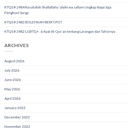
KTQS # 2484 Rasulullah Shallallahu ‘alaihi wa sallam Ungkap Siapa Saja
Penghuni Surga
KTQS # 2483 BOLEHKAH BERFOTO?
KTQS # 2482 LGBTQ+ : 6 Ayat Al-Qur’an tentang Larangan dan Tafsirnya
ARCHIVES
August 2026
July 2026
June 2026
May 2026
April 2026
January 2023
December 2022
November 2022