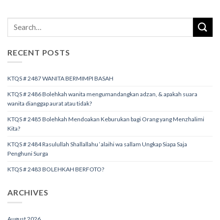
RECENT POSTS
KTQS # 2487 WANITA BERMIMPI BASAH
KTQS # 2486 Bolehkah wanita mengumandangkan adzan, & apakah suara
wanita dianggap aurat atau tidak?
KTQS # 2485 Bolehkah Mendoakan Keburukan bagi Orang yang Menzhalimi
Kita?
KTQS # 2484 Rasulullah Shallallahu ‘alaihi wa sallam Ungkap Siapa Saja
Penghuni Surga
KTQS # 2483 BOLEHKAH BERFOTO?
ARCHIVES
August 2026