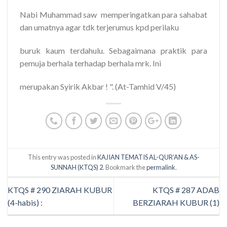
Nabi Muhammad saw memperingatkan para sahabat
dan umatnya agar tdk terjerumus kpd perilaku
buruk kaum terdahulu. Sebagaimana praktik para
pemuja berhala terhadap berhala mrk. Ini
merupakan Syirik Akbar ! ". (At-Tamhid V/45)
This entry was posted in
KAJIAN TEMATIS AL-QUR’AN & AS-
SUNNAH (KTQS) 2
. Bookmark the
permalink
.
KTQS # 290 ZIARAH KUBUR
KTQS # 287 ADAB
(4-habis) :
BERZIARAH KUBUR (1)