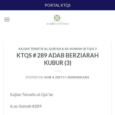
Skip
PORTAL KTQS
to
content
KAJIAN TEMATIS AL-QUR’AN & AS-SUNNAH (KTQS) 2
KTQS # 289 ADAB BERZIARAH
KUBUR (3)
POSTED ON
JUNE 4, 2017
BY
ADMINKAJIAN
Kajian Tematis al-Qur'an
& as-Sunnah #289