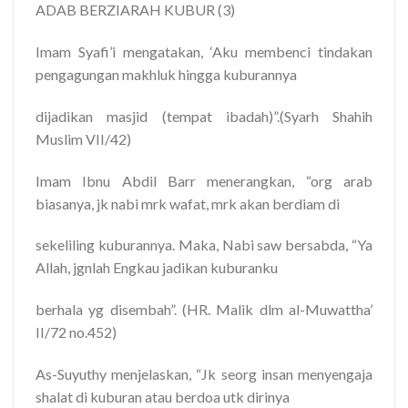
ADAB BERZIARAH KUBUR (3)
Imam Syafi’i mengatakan, ‘Aku membenci tindakan
pengagungan makhluk hingga kuburannya
dijadikan masjid (tempat ibadah)”.(Syarh Shahih
Muslim VII/42)
Imam Ibnu Abdil Barr menerangkan, “org arab
biasanya, jk nabi mrk wafat, mrk akan berdiam di
sekeliling kuburannya. Maka, Nabi saw bersabda, “Ya
Allah, jgnlah Engkau jadikan kuburanku
berhala yg disembah”. (HR. Malik dlm al-Muwattha’
II/72 no.452)
As-Suyuthy menjelaskan, “Jk seorg insan menyengaja
shalat di kuburan atau berdoa utk dirinya