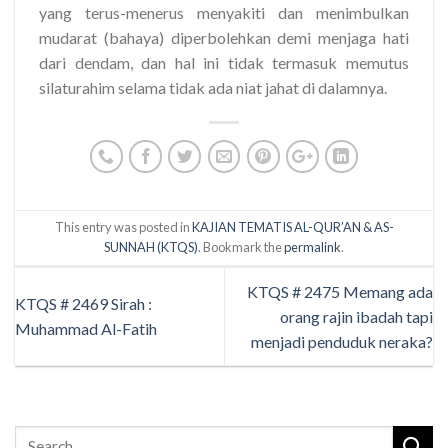
yang terus-menerus menyakiti dan menimbulkan
mudarat (bahaya) diperbolehkan demi menjaga hati
dari dendam, dan hal ini tidak termasuk memutus
silaturahim selama tidak ada niat jahat di dalamnya.
This entry was posted in
KAJIAN TEMATIS AL-QUR’AN & AS-
SUNNAH (KTQS)
. Bookmark the
permalink
.
KTQS # 2475 Memang ada
KTQS # 2469 Sirah :
orang rajin ibadah tapi
Muhammad Al-Fatih
menjadi penduduk neraka?