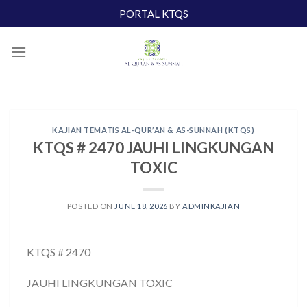
Skip
PORTAL KTQS
to
content
KAJIAN TEMATIS AL-QUR’AN & AS-SUNNAH (KTQS)
KTQS # 2470 JAUHI LINGKUNGAN
TOXIC
POSTED ON
JUNE 18, 2026
BY
ADMINKAJIAN
KTQS # 2470
JAUHI LINGKUNGAN TOXIC