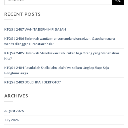
RECENT POSTS
KTQS # 2487 WANITA BERMIMPI BASAH
KTQS # 2486 Bolehkah wanita mengumandangkan adzan, & apakah suara
wanita dianggap aurat atau tidak?
KTQS # 2485 Bolehkah Mendoakan Keburukan bagi Orang yang Menzhalimi
Kita?
KTQS # 2484 Rasulullah Shallallahu ‘alaihi wa sallam Ungkap Siapa Saja
Penghuni Surga
KTQS # 2483 BOLEHKAH BERFOTO?
ARCHIVES
August 2026
July 2026