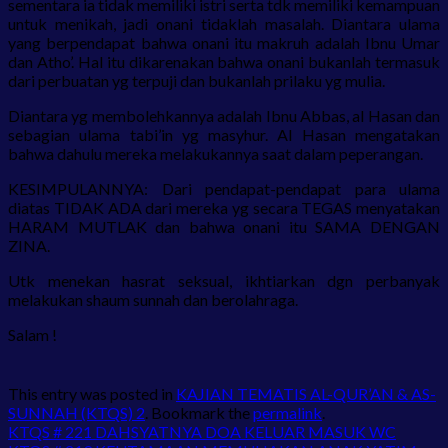
sementara ia tidak memiliki istri serta tdk memiliki kemampuan
untuk menikah, jadi onani tidaklah masalah. Diantara ulama
yang berpendapat bahwa onani itu makruh adalah Ibnu Umar
dan Atho’. Hal itu dikarenakan bahwa onani bukanlah termasuk
dari perbuatan yg terpuji dan bukanlah prilaku yg mulia.
Diantara yg membolehkannya adalah Ibnu Abbas, al Hasan dan
sebagian ulama tabi’in yg masyhur. Al Hasan mengatakan
bahwa dahulu mereka melakukannya saat dalam peperangan.
KESIMPULANNYA: Dari pendapat-pendapat para ulama
diatas TIDAK ADA dari mereka yg secara TEGAS menyatakan
HARAM MUTLAK dan bahwa onani itu SAMA DENGAN
ZINA.
Utk menekan hasrat seksual, ikhtiarkan dgn perbanyak
melakukan shaum sunnah dan berolahraga.
Salam !
This entry was posted in
KAJIAN TEMATIS AL-QUR’AN & AS-
SUNNAH (KTQS) 2
. Bookmark the
permalink
.
KTQS # 221 DAHSYATNYA DOA KELUAR MASUK WC