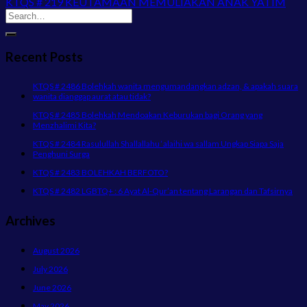
KTQS # 219 KEUTAMAAN MEMULIAKAN ANAK YATIM
Recent Posts
KTQS # 2486 Bolehkah wanita mengumandangkan adzan, & apakah suara
wanita dianggap aurat atau tidak?
KTQS # 2485 Bolehkah Mendoakan Keburukan bagi Orang yang
Menzhalimi Kita?
KTQS # 2484 Rasulullah Shallallahu ‘alaihi wa sallam Ungkap Siapa Saja
Penghuni Surga
KTQS # 2483 BOLEHKAH BERFOTO?
KTQS # 2482 LGBTQ+ : 6 Ayat Al-Qur’an tentang Larangan dan Tafsirnya
Archives
August 2026
July 2026
June 2026
May 2026