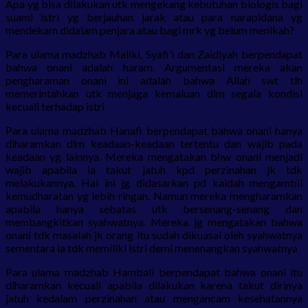
Apa yg bisa dilakukan utk mengekang kebutuhan biologis bagi
suami istri yg berjauhan jarak atau para narapidana yg
mendekam didalam penjara atau bagi mrk yg belum menikah?
Para ulama madzhab Maliki, Syafi’i dan Zaidiyah berpendapat
bahwa onani adalah haram. Argumentasi mereka akan
pengharaman onani ini adalah bahwa Allah swt tlh
memerintahkan utk menjaga kemaluan dlm segala kondisi
kecuali terhadap istri
Para ulama madzhab Hanafi berpendapat bahwa onani hanya
diharamkan dlm keadaan-keadaan tertentu dan wajib pada
keadaan yg lainnya. Mereka mengatakan bhw onani menjadi
wajib apabila ia takut jatuh kpd perzinahan jk tdk
melakukannya. Hal ini jg didasarkan pd kaidah mengambil
kemudharatan yg lebih ringan. Namun mereka mengharamkan
apabila hanya sebatas utk bersenang-senang dan
membangkitkan syahwatnya. Mereka jg mengatakan bahwa
onani tdk masalah jk orang itu sudah dikuasai oleh syahwatnya
sementara ia tdk memiliki istri demi menenangkan syahwatnya
Para ulama madzhab Hambali berpendapat bahwa onani itu
diharamkan kecuali apabila dilakukan karena takut dirinya
jatuh kedalam perzinahan atau mengancam kesehatannya