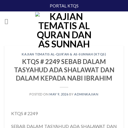
Skip
PORTAL KTQS
to
content
KAJIAN TEMATIS AL-QUR’AN & AS-SUNNAH (KTQS)
KTQS # 2249 SEBAB DALAM
TASYAHUD ADA SHALAWAT DAN
DALAM KEPADA NABI IBRAHIM
POSTED ON
MAY 9, 2026
BY
ADMINKAJIAN
KTQS # 2249
SEBAB DALAM TASYAHUD ADA SHALAWAT DAN