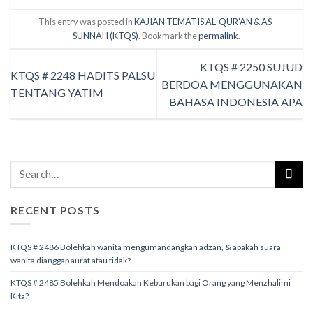
This entry was posted in
KAJIAN TEMATIS AL-QUR’AN & AS-
SUNNAH (KTQS)
. Bookmark the
permalink
.
KTQS # 2250 SUJUD
KTQS # 2248 HADITS PALSU
BERDOA MENGGUNAKAN
TENTANG YATIM
BAHASA INDONESIA APA
RECENT POSTS
KTQS # 2486 Bolehkah wanita mengumandangkan adzan, & apakah suara
wanita dianggap aurat atau tidak?
KTQS # 2485 Bolehkah Mendoakan Keburukan bagi Orang yang Menzhalimi
Kita?