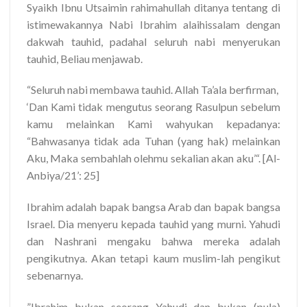
Syaikh Ibnu Utsaimin rahimahullah ditanya tentang di
istimewakannya Nabi Ibrahim alaihissalam dengan
dakwah tauhid, padahal seluruh nabi menyerukan
tauhid, Beliau menjawab.
“Seluruh nabi membawa tauhid. Allah Ta’ala berfirman,
‘Dan Kami tidak mengutus seorang Rasulpun sebelum
kamu melainkan Kami wahyukan kepadanya:
“Bahwasanya tidak ada Tuhan (yang hak) melainkan
Aku, Maka sembahlah olehmu sekalian akan aku’“. [Al-
Anbiya/21’: 25]
Ibrahim adalah bapak bangsa Arab dan bapak bangsa
Israel. Dia menyeru kepada tauhid yang murni. Yahudi
dan Nashrani mengaku bahwa mereka adalah
pengikutnya. Akan tetapi kaum muslim-lah pengikut
sebenarnya.
”Ibrahim bukan seorang Yahudi dan bukan (pula)