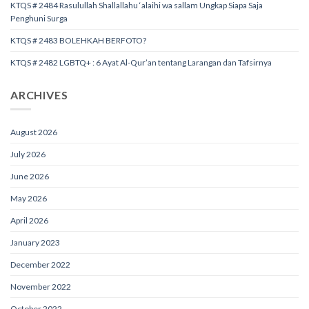
KTQS # 2484 Rasulullah Shallallahu ‘alaihi wa sallam Ungkap Siapa Saja
Penghuni Surga
KTQS # 2483 BOLEHKAH BERFOTO?
KTQS # 2482 LGBTQ+ : 6 Ayat Al-Qur’an tentang Larangan dan Tafsirnya
ARCHIVES
August 2026
July 2026
June 2026
May 2026
April 2026
January 2023
December 2022
November 2022
October 2022