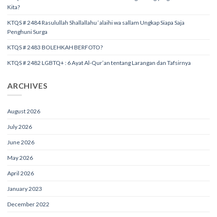
Kita?
KTQS # 2484 Rasulullah Shallallahu ‘alaihi wa sallam Ungkap Siapa Saja
Penghuni Surga
KTQS # 2483 BOLEHKAH BERFOTO?
KTQS # 2482 LGBTQ+ : 6 Ayat Al-Qur’an tentang Larangan dan Tafsirnya
ARCHIVES
August 2026
July 2026
June 2026
May 2026
April 2026
January 2023
December 2022