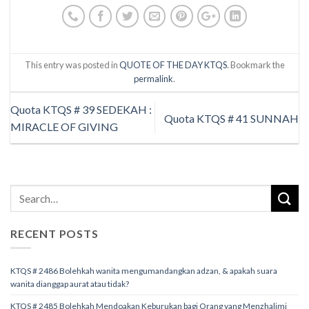
This entry was posted in
QUOTE OF THE DAY KTQS
. Bookmark the
permalink
.
Quota KTQS # 39 SEDEKAH :
Quota KTQS # 41 SUNNAH
MIRACLE OF GIVING
RECENT POSTS
KTQS # 2486 Bolehkah wanita mengumandangkan adzan, & apakah suara
wanita dianggap aurat atau tidak?
KTQS # 2485 Bolehkah Mendoakan Keburukan bagi Orang yang Menzhalimi