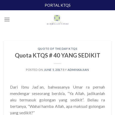
Skip
PORTAL KTQS
to
content
QUOTE OF THE DAY KTQS
Quota KTQS # 40 YANG SEDIKIT
POSTED ON
JUNE 5, 2017
BY
ADMINKAJIAN
Dari Ibnu Jad`an, bahwasanya Umar ra pernah
mendengar seseorang berdo’a, “Ya Allah, jadikanlah
aku termasuk golongan yang sedikit“. Beliau ra
bertanya, “Wahai hamba Allah, apa maksud golongan
yang sedikit?”