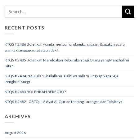
RECENT POSTS
KTQS # 2486 Bolehkah wanita mengumandangkan adzan, & apakah suara
wanita dianggap aurat atau tidak?
KTQS # 2485 Bolehkah Mendoakan Keburukan bagi Orang yang Menzhalimi
Kita?
KTQS # 2484 Rasulullah Shallallahu ‘alaihi wa sallam Ungkap Siapa Saja
Penghuni Surga
KTQS # 2483 BOLEHKAH BERFOTO?
KTQS # 2482 LGBTQ+ : 6 Ayat Al-Qur’an tentang Larangan dan Tafsirnya
ARCHIVES
August 2026