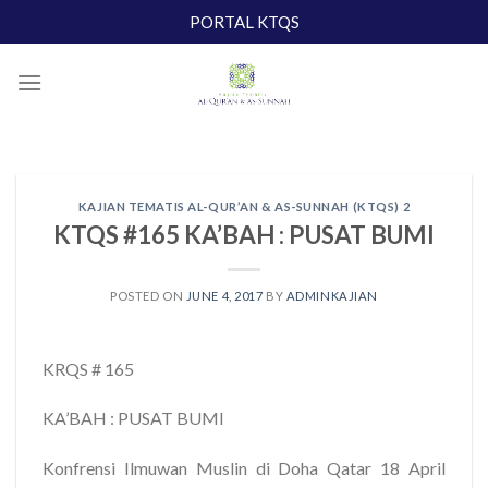
Skip
PORTAL KTQS
to
content
KAJIAN TEMATIS AL-QUR’AN & AS-SUNNAH (KTQS) 2
KTQS #165 KA’BAH : PUSAT BUMI
POSTED ON
JUNE 4, 2017
BY
ADMINKAJIAN
KRQS # 165
KA’BAH : PUSAT BUMI
Konfrensi Ilmuwan Muslin di Doha Qatar 18 April