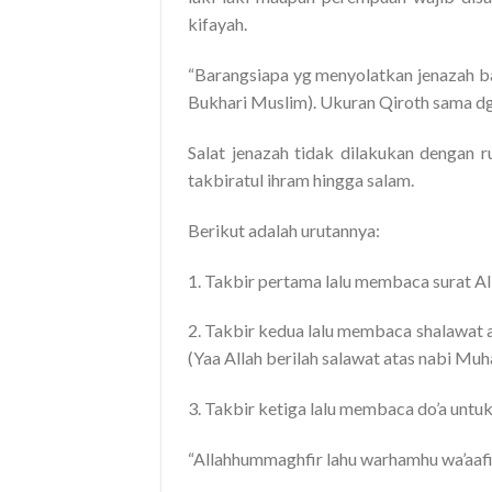
kifayah.
“Barangsiapa yg menyolatkan jenazah ba
Bukhari Muslim). Ukuran Qiroth sama d
Salat jenazah tidak dilakukan dengan r
takbiratul ihram hingga salam.
Berikut adalah urutannya:
1. Takbir pertama lalu membaca surat Al
2. Takbir kedua lalu membaca shalawat 
(Yaa Allah berilah salawat atas nabi M
3. Takbir ketiga lalu membaca do’a untuk
“Allahhummaghfir lahu warhamhu wa’aafi