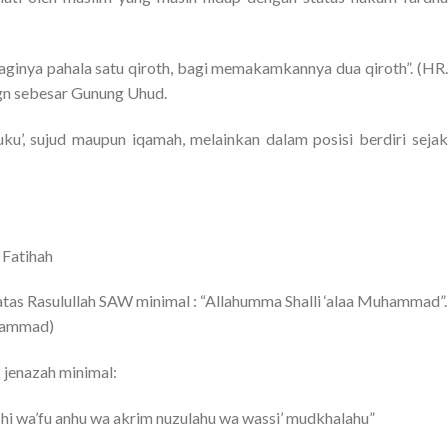
ginya pahala satu qiroth, bagi memakamkannya dua qiroth”. (HR.
gn sebesar Gunung Uhud.
uku’, sujud maupun iqamah, melainkan dalam posisi berdiri sejak
 Fatihah
atas Rasulullah SAW minimal : “Allahumma Shalli ‘alaa Muhammad”.
uhammad)
 jenazah minimal:
hi wa’fu anhu wa akrim nuzulahu wa wassi’ mudkhalahu”