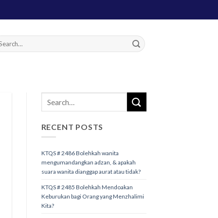
RECENT POSTS
KTQS # 2486 Bolehkah wanita
mengumandangkan adzan, & apakah
suara wanita dianggap aurat atau tidak?
KTQS # 2485 Bolehkah Mendoakan
Keburukan bagi Orang yang Menzhalimi
Kita?