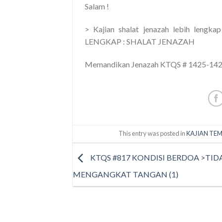
Salam !‎
> Kajian shalat jenazah lebih le
LENGKAP : SHALAT JENAZAH
Memandikan Jenazah KTQS # 1425-14
This entry was posted in
KAJIAN TEM
KTQS #817 KONDISI BERDOA >TID
MENGANGKAT TANGAN (1)