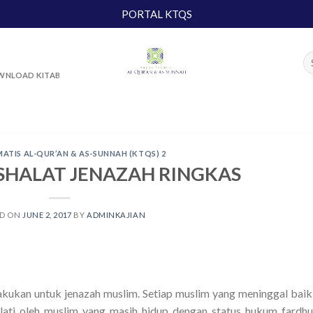
PORTAL KTQS
NLOAD KITAB
MATIS AL-QUR’AN & AS-SUNNAH (KTQS) 2
 SHALAT JENAZAH RINGKAS
ED ON
JUNE 2, 2017
BY
ADMINKAJIAN
ilakukan untuk jenazah muslim. Setiap muslim yang meninggal baik
lati oleh muslim yang masih hidup dengan status hukum fardhu