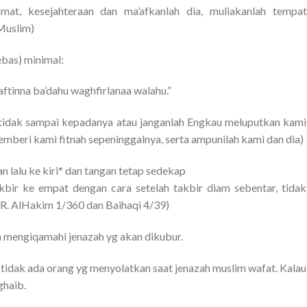
hmat, kesejahteraan dan ma’afkanlah dia, muliakanlah tempat
Muslim)
ebas) minimal:
aftinna ba’dahu waghfirlanaa walahu.”
a tidak sampai kepadanya atau janganlah Engkau meluputkan kami
mberi kami fitnah sepeninggalnya, serta ampunilah kami dan dia)
lalu ke kiri* dan tangan tetap sedekap‎
kbir ke empat dengan cara setelah takbir diam sebentar, tidak
. AlHakim 1/360 dan Baihaqi 4/39)
 mengiqamahi jenazah yg akan dikubur.
b tidak ada orang yg menyolatkan saat jenazah muslim wafat. Kalau
ghaib.