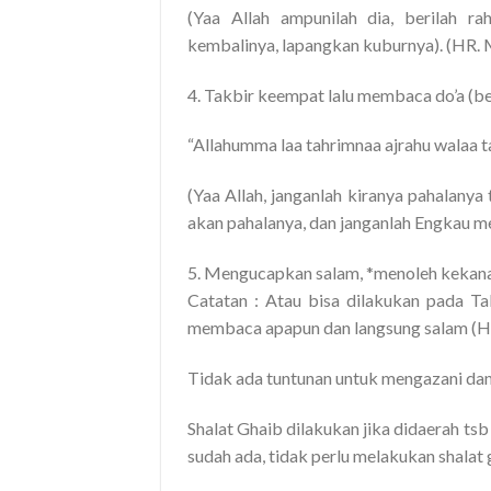
(Yaa Allah ampunilah dia, berilah ra
kembalinya, lapangkan kuburnya). (HR. 
4. Takbir keempat lalu membaca do’a (b
“Allahumma laa tahrimnaa ajrahu walaa t
(Yaa Allah, janganlah kiranya pahalany
akan pahalanya, dan janganlah Engkau me
5. Mengucapkan salam, *menoleh kekanan 
Catatan : Atau bisa dilakukan pada Ta
membaca apapun dan langsung salam (HR
Tidak ada tuntunan untuk mengazani dan
Shalat Ghaib dilakukan jika didaerah ts
sudah ada, tidak perlu melakukan shalat 