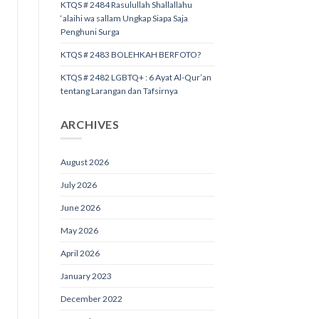
KTQS # 2484 Rasulullah Shallallahu
‘alaihi wa sallam Ungkap Siapa Saja
Penghuni Surga
KTQS # 2483 BOLEHKAH BERFOTO?
KTQS # 2482 LGBTQ+ : 6 Ayat Al-Qur’an
tentang Larangan dan Tafsirnya
ARCHIVES
August 2026
July 2026
June 2026
May 2026
April 2026
January 2023
December 2022