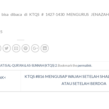
ngkap bisa dibaca di KTQS # 1427-1430 MENGURUS JENAZAH
25
ATIS AL-QUR’AN & AS-SUNNAH (KTQS) 2
. Bookmark the
permalink
.
KTQS #816 MENGUSAP WAJAH SETELAH SHA
AK<
ATAU SETELAH BERDOA