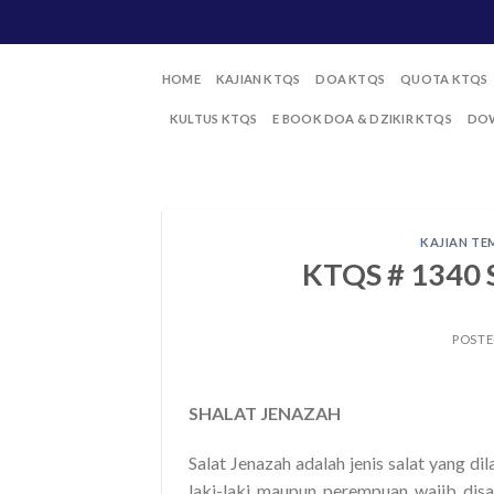
Skip
to
content
HOME
KAJIAN KTQS
DOA KTQS
QUOTA KTQS
KULTUS KTQS
E BOOK DOA & DZIKIR KTQS
DOW
KAJIAN TE
KTQS # 1340
POST
SHALAT JENAZAH
Salat Jenazah adalah jenis salat yang d
laki-laki maupun perempuan wajib disa