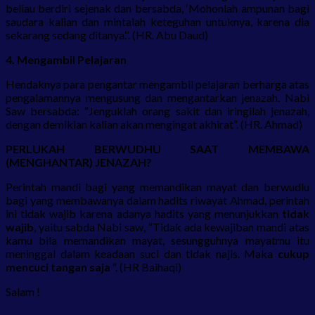
beliau berdiri sejenak dan bersabda, ‘Mohonlah ampunan bagi
saudara kalian dan mintalah keteguhan untuknya, karena dia
sekarang sedang ditanya’.”. (HR. Abu Daud)
4. Mengambil Pelajaran
Hendaknya para pengantar mengambil pelajaran berharga atas
pengalamannya mengusung dan mengantarkan jenazah. Nabi
Saw bersabda: “Jenguklah orang sakit dan iringilah jenazah,
dengan demikian kalian akan mengingat akhirat”. (HR. Ahmad)
PERLUKAH BERWUDHU SAAT MEMBAWA
(MENGHANTAR) JENAZAH?
Perintah mandi bagi yang memandikan mayat dan berwudlu
bagi yang membawanya dalam hadits riwayat Ahmad, perintah
ini tidak wajib karena adanya hadits yang menunjukkan
tidak
wajib
, yaitu sabda Nabi saw, “Tidak ada kewajiban mandi atas
kamu bila memandikan mayat, sesungguhnya mayatmu itu
meninggal dalam keadaan suci dan tidak najis. Maka
cukup
mencuci tangan saja
“. (HR Baihaqi)
Salam !