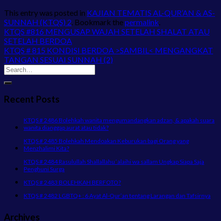
This entry was posted in
KAJIAN TEMATIS AL-QUR’AN & AS-
SUNNAH (KTQS) 2
. Bookmark the
permalink
.
KTQS #816 MENGUSAP WAJAH SETELAH SHALAT ATAU
SETELAH BERDOA
KTQS # 815 KONDISI BERDOA >SAMBIL< MENGANGKAT
TANGAN SESUAI SUNNAH (2)
Recent Posts
KTQS # 2486 Bolehkah wanita mengumandangkan adzan, & apakah suara
wanita dianggap aurat atau tidak?
KTQS # 2485 Bolehkah Mendoakan Keburukan bagi Orang yang
Menzhalimi Kita?
KTQS # 2484 Rasulullah Shallallahu ‘alaihi wa sallam Ungkap Siapa Saja
Penghuni Surga
KTQS # 2483 BOLEHKAH BERFOTO?
KTQS # 2482 LGBTQ+ : 6 Ayat Al-Qur’an tentang Larangan dan Tafsirnya
Archives