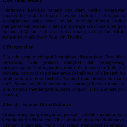
Hendaknya bersikap tenang dan diam ketika mengantar
jenazah ke makam. Imam Nawawi berkata, ” Ketahuilah,
sesungguhnya yang benar adalah bersikap tenang ketika
mengantarkan jenazah. Tidak perlu mengeraskan suara dengan
bacaan al-Qur’an, zikir, atau bacaan yang lain”. (dalam Kitab
Asna al-Muthalib Syarh Raud ath-Thalib).
2. Disegerakan
Bila ada yang meninggal hendaknya disegerakan. Rasulullah
bersabda, “Bila jenazah diangkat dan orang-orang
mengusungnya di atas pundak, maka bila jenazah itu baik, dia
berkata, ‘percepatlah perjalananku.’ Sebaliknya, bila jenazah itu
tidak baik, dia akan berkata, ‘Celaka! mau dibawa ke mana
aku?’. Semua makhluk mendengar suaranya kecuali manusia.
Bila manusia mendengarnya, pasti pingsan”. (HR. Bukhari dan
Muslim).
3. Berdiri Sejenak Di Sisi Kuburan
Orang-orang yang mengantar jenazah, setelah memakamkan
hendaknya berdiri sejenak di sisi makam guna mendoakannya.
Utsman ra berkata, “Nabi jika selesai menguburkan jenazah