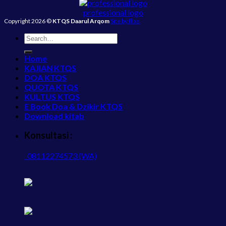
professional logo
Copyright 2026 ©
KTQS Daarul Arqom
Site by flixs
Home
KAJIAN KTQS
DOA KTQS
QUOTA KTQS
KULTUS KTQS
E Book Doa & Dzikir KTQS
Download kitab
Konsultasi :
08112274573 (WA)