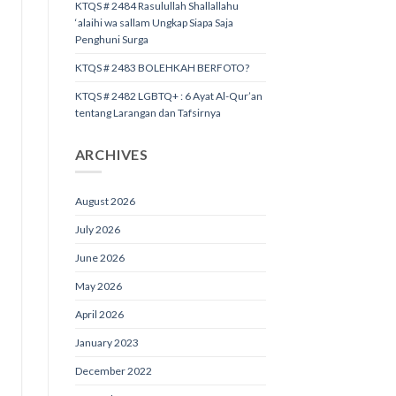
KTQS # 2484 Rasulullah Shallallahu
‘alaihi wa sallam Ungkap Siapa Saja
Penghuni Surga
KTQS # 2483 BOLEHKAH BERFOTO?
KTQS # 2482 LGBTQ+ : 6 Ayat Al-Qur’an
tentang Larangan dan Tafsirnya
ARCHIVES
August 2026
July 2026
June 2026
May 2026
April 2026
January 2023
December 2022