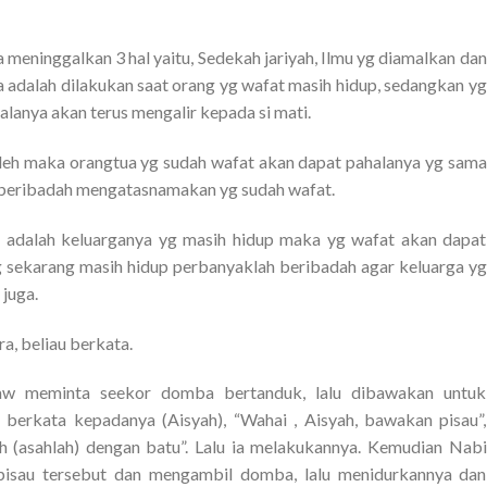
meninggalkan 3 hal yaitu, Sedekah jariyah, Ilmu yg diamalkan dan
a adalah dilakukan saat orang yg wafat masih hidup, sedangkan yg
alanya akan terus mengalir kepada si mati.
oleh maka orangtua yg sudah wafat akan dapat pahalanya yg sama
lu beribadah mengatasnamakan yg sudah wafat.
 adalah keluarganya yg masih hidup maka yg wafat akan dapat
g sekarang masih hidup perbanyaklah beribadah agar keluarga yg
juga.
ra, beliau berkata.
 Saw meminta seekor domba bertanduk, lalu dibawakan untuk
u berkata kepadanya (Aisyah), “Wahai , Aisyah, bawakan pisau”,
h (asahlah) dengan batu”. Lalu ia melakukannya. Kemudian Nabi
l pisau tersebut dan mengambil domba, lalu menidurkannya dan