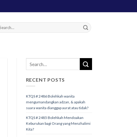
RECENT POSTS
KTQS # 2486 Bolehkah wanita
mengumandangkan adzan, & apakah
suara wanita dianggap aurat atau tidak?
KTQS # 2485 Bolehkah Mendoakan
Keburukan bagi Orang yang Menzhalimi
Kita?