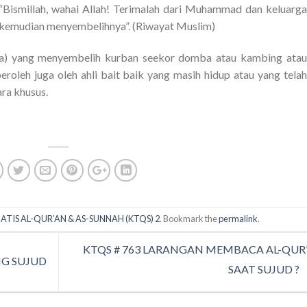
Bismillah, wahai Allah! Terimalah dari Muhammad dan keluarga
emudian menyembelihnya”. (Riwayat Muslim)
ya) yang menyembelih kurban seekor domba atau kambing atau
eroleh juga oleh ahli bait baik yang masih hidup atau yang telah
ara khusus.
ATIS AL-QUR’AN & AS-SUNNAH (KTQS) 2
. Bookmark the
permalink
.
KTQS # 763 LARANGAN MEMBACA AL-QUR
NG SUJUD
SAAT SUJUD ?