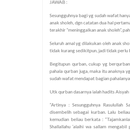
JAWAB :
Sesungguhnya bagi yg sudah wafat hanya 
anak sholeh, dgn catatan dua hal pertam
terakhir “meninggalkan anak sholeh”, pah
Seluruh amal yg dilakukan oleh anak sh
tidak kurang sedikitpun, jadi tidak per
Begitupun qurban, cukup yg berqurban
pahala qurban juga, maka itu anaknya y
sudah wafat mendapat bagian pahalanya 
Utk qurban dasarnya ialah hadits Aisyah 
“Artinya : Sesungguhnya Rasulullah
disembelih sebagai kurban. Lalu belia
kemudian beliau berkata : “Tajamkanla
Shallallahu ‘alaihi wa sallam mengabi