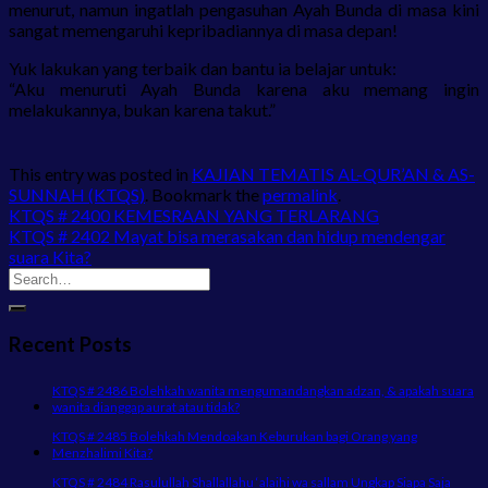
menurut, namun ingatlah pengasuhan Ayah Bunda di masa kini
sangat memengaruhi kepribadiannya di masa depan!
Yuk lakukan yang terbaik dan bantu ia belajar untuk:
“Aku menuruti Ayah Bunda karena aku memang ingin
melakukannya, bukan karena takut.”
This entry was posted in
KAJIAN TEMATIS AL-QUR’AN & AS-
SUNNAH (KTQS)
. Bookmark the
permalink
.
KTQS # 2400 KEMESRAAN YANG TERLARANG
KTQS # 2402 Mayat bisa merasakan dan hidup mendengar
suara Kita?
Recent Posts
KTQS # 2486 Bolehkah wanita mengumandangkan adzan, & apakah suara
wanita dianggap aurat atau tidak?
KTQS # 2485 Bolehkah Mendoakan Keburukan bagi Orang yang
Menzhalimi Kita?
KTQS # 2484 Rasulullah Shallallahu ‘alaihi wa sallam Ungkap Siapa Saja