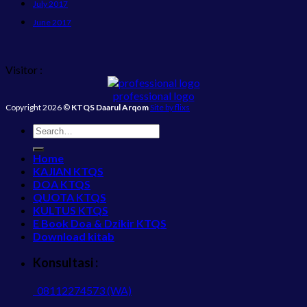
July 2017
June 2017
Visitor :
professional logo
Copyright 2026 ©
KTQS Daarul Arqom
Site by flixs
Home
KAJIAN KTQS
DOA KTQS
QUOTA KTQS
KULTUS KTQS
E Book Doa & Dzikir KTQS
Download kitab
Konsultasi :
08112274573 (WA)