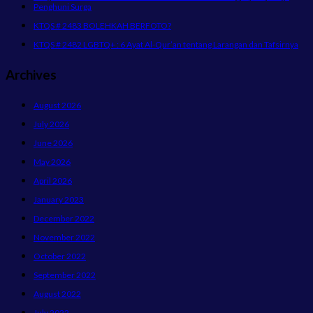
Penghuni Surga
KTQS # 2483 BOLEHKAH BERFOTO?
KTQS # 2482 LGBTQ+ : 6 Ayat Al-Qur’an tentang Larangan dan Tafsirnya
Archives
August 2026
July 2026
June 2026
May 2026
April 2026
January 2023
December 2022
November 2022
October 2022
September 2022
August 2022
July 2022