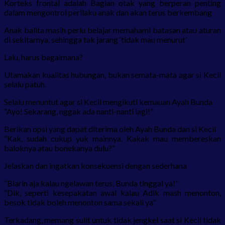
Korteks frontal adalah Bagian otak yang berperan penting
dalam mengontrol perilaku anak dan akan terus berkembang
Anak balita masih perlu belajar memahami batasan atau aturan
di sekitarnya, sehingga tak jarang ‘tidak mau menurut’
Lalu, harus bagaimana?
Utamakan kualitas hubungan, bukan semata-mata agar si Kecil
selalu patuh.
Selalu menuntut agar si Kecil mengikuti kemauan Ayah Bunda
“Ayo! Sekarang, nggak ada nanti-nanti lagi!”
Berikan opsi yang dapat diterima oleh Ayah Bunda dan si Kecil
“Kak, sudah cukup yuk mainnya. Kakak mau membereskan
baloknya atau bonekanya dulu?”
Jelaskan dan ingatkan konsekuensi dengan sederhana
“Biarin aja kalau ngelawan terus, Bunda tinggal ya!”
“Dik, seperti kesepakatan awal kalau Adik mash menonton,
besok tidak boleh menonton sama sekali ya”
Terkadang, memang sulit untuk tidak jengkel saat si Kecil tidak