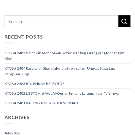
RECENT POSTS
KTQS # 2485 Bolehkah Mendoakan Keburukan bagi Orang yang Menzhalimi
Kita?
KTQS # 2484 Rasulullah Shallallahu ‘alaihi wa sallam Ungkap Siapa Saja
Penghuni Surga
KTQS # 2483 BOLEHKAH BERFOTO?
KTQS # 2482 LGBTQ+ : 6 Ayat Al-Qur’an tentang Larangan dan Tafsirnya
KTQS # 2481 KAFIRNYA MENGEJEK SUNNAH
ARCHIVES
July 2026