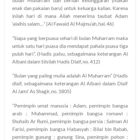
bulan Muharram dan berilah kelonggaran (makan
enak dan pakaian baru) untuk keluarga kalian. Karena
inilah hari di mana Allah menerima taubat Adam
‘alaihis salam…” (Al Fawaid Al Majmu’ah, hal. 46)
“Siapa yang berpuasa sehari di bulan Muharram maka
untuk satu hari puasa dia mendapat pahala puasa tiga
puluh hari”. (Hadis palsu, sebagaimana keterangan Al
Albani dalam Silsilah Hadis Dlaif, no. 412)
“Bulan yang paling mulia adalah Al Muharram” (Hadis
dlaif, sebagaimana keterangan Al Albani dalam Dlaif
Al Jami’ As Shagir, no. 1805)
“Pemimpin umat manusia : Adam, pemimpin bangsa
arab : Muhammad, pemimpin bangsa romawi :
Shuhaib Ar Rumi, pemimpin bangsa persia : Salman Al
Farisi, pemimpin bangsa Habasyah : Bilal bin Rabah,
pemimpin gunung : gunung Sina, pemimpin pohon :