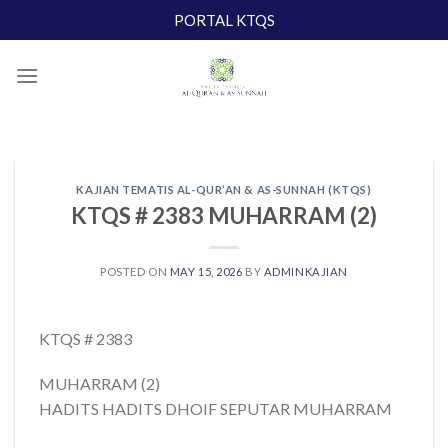
Skip
PORTAL KTQS
to
content
KAJIAN TEMATIS AL-QUR’AN & AS-SUNNAH (KTQS)
KTQS # 2383 MUHARRAM (2)
POSTED ON
MAY 15, 2026
BY
ADMINKAJIAN
KTQS # 2383
MUHARRAM (2)
HADITS HADITS DHOIF SEPUTAR MUHARRAM