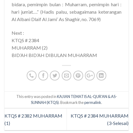
bidara, pemimpin bulan : Muharram, pemimpin hari :
hari jum’at….” (Hadis palsu, sebagaimana keterangan
Al Albani Dlaif Al Jami’ As Shaghir, no. 7069)
Next :
KTQS # 2384
MUHARRAM (2)
BID’AH BID’AH DIBULAN MUHARRAM
This entry was posted in
KAJIAN TEMATIS AL-QUR’AN & AS-
SUNNAH (KTQS)
. Bookmark the
permalink
.
KTQS # 2382 MUHARRAM
KTQS # 2384 MUHARRAM
(1)
(3-Selesai)