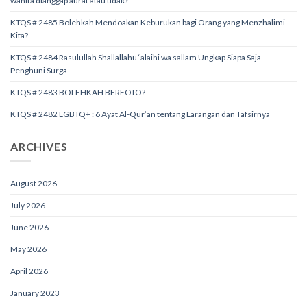
wanita dianggap aurat atau tidak?
KTQS # 2485 Bolehkah Mendoakan Keburukan bagi Orang yang Menzhalimi
Kita?
KTQS # 2484 Rasulullah Shallallahu ‘alaihi wa sallam Ungkap Siapa Saja
Penghuni Surga
KTQS # 2483 BOLEHKAH BERFOTO?
KTQS # 2482 LGBTQ+ : 6 Ayat Al-Qur’an tentang Larangan dan Tafsirnya
ARCHIVES
August 2026
July 2026
June 2026
May 2026
April 2026
January 2023