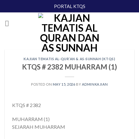
Skip
PORTAL KTQS
to
content
KAJIAN TEMATIS AL-QUR’AN & AS-SUNNAH (KTQS)
KTQS # 2382 MUHARRAM (1)
POSTED ON
MAY 15, 2026
BY
ADMINKAJIAN
KTQS # 2382
MUHARRAM (1)
SEJARAH MUHARRAM