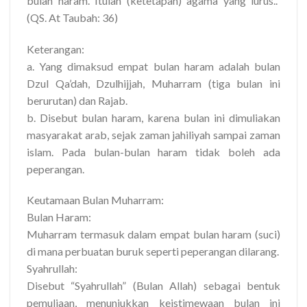
bulan haram. Itulah (ketetapan) agama yang lurus..”
(QS. At Taubah: 36)
Keterangan:
a. Yang dimaksud empat bulan haram adalah bulan
Dzul Qa’dah, Dzulhijjah, Muharram (tiga bulan ini
berurutan) dan Rajab.
b. Disebut bulan haram, karena bulan ini dimuliakan
masyarakat arab, sejak zaman jahiliyah sampai zaman
islam. Pada bulan-bulan haram tidak boleh ada
peperangan.
Keutamaan Bulan Muharram:
Bulan Haram:
Muharram termasuk dalam empat bulan haram (suci)
di mana perbuatan buruk seperti peperangan dilarang.
Syahrullah:
Disebut “Syahrullah” (Bulan Allah) sebagai bentuk
pemuliaan, menunjukkan keistimewaan bulan ini