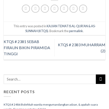
This entry was posted in
KAJIAN TEMATIS AL-QUR’AN & AS-
SUNNAH (KTQS)
. Bookmark the
permalink
.
KTQS # 2381 SEBAB
KTQS # 2383 MUHARRAM
FIRAUN BIKIN PIRAMIDA
(2)
TINGGI
RECENT POSTS
KTQS # 2486 Bolehkah wanita mengumandangkan adzan, & apakah suara