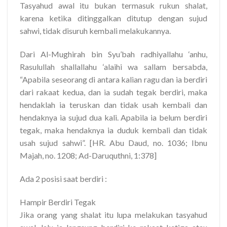
Tasyahud awal itu bukan termasuk rukun shalat,
karena ketika ditinggalkan ditutup dengan sujud
sahwi, tidak disuruh kembali melakukannya.
Dari Al-Mughirah bin Syu’bah radhiyallahu ‘anhu,
Rasulullah shallallahu ‘alaihi wa sallam bersabda,
“Apabila seseorang di antara kalian ragu dan ia berdiri
dari rakaat kedua, dan ia sudah tegak berdiri, maka
hendaklah ia teruskan dan tidak usah kembali dan
hendaknya ia sujud dua kali. Apabila ia belum berdiri
tegak, maka hendaknya ia duduk kembali dan tidak
usah sujud sahwi”. [HR. Abu Daud, no. 1036; Ibnu
Majah, no. 1208; Ad-Daruquthni, 1:378]
Ada 2 posisi saat berdiri :
Hampir Berdiri Tegak
Jika orang yang shalat itu lupa melakukan tasyahud