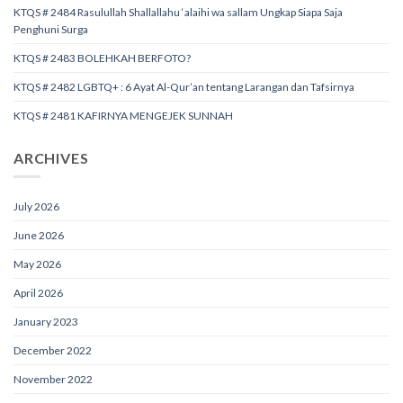
KTQS # 2484 Rasulullah Shallallahu ‘alaihi wa sallam Ungkap Siapa Saja
Penghuni Surga
KTQS # 2483 BOLEHKAH BERFOTO?
KTQS # 2482 LGBTQ+ : 6 Ayat Al-Qur’an tentang Larangan dan Tafsirnya
KTQS # 2481 KAFIRNYA MENGEJEK SUNNAH
ARCHIVES
July 2026
June 2026
May 2026
April 2026
January 2023
December 2022
November 2022