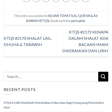
This entry was posted in
KAJIAN TEMATIS AL-QUR’AN & AS-
SUNNAH (KTQS)
. Bookmark the
permalink
.
KTQS #2172 KENAPA
KTQS #2170 SHALAT LAIL,
DALAM SHALAT ADA
DHUHA & TARAWIH
BACAAN IMAM
DIKERASKAN DAN LIRIH
RECENT POSTS
KTQS # 2485 Bolehkah Mendoakan Keburukan bagi Orang yang Menzhalimi
Kita?