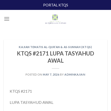
Skip
PORTAL KTQS
to
content
KAJIAN TEMATIS AL-QUR’AN & AS-SUNNAH (KTQS)
KTQS #2171 LUPA TASYAHUD
AWAL
POSTED ON
MAY 7, 2026
BY
ADMINKAJIAN
KTQS #2171
LUPA TASYAHUD AWAL