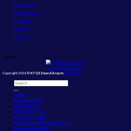
October 2017
September 2017
August 2017
July 2017
June 2017
Visitor :
professional logo
Copyright 2026 ©
KTQS Daarul Arqom
Site by flixs
Home
KAJIAN KTQS
DOA KTQS
QUOTA KTQS
KULTUS KTQS
E Book Doa & Dzikir KTQS
Download kitab