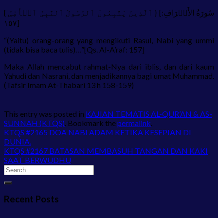
{ ٱلَّذِینَ یَتَّبِعُونَ ٱلرَّسُولَ ٱلنَّبِیَّ ٱلۡأُمِّیَّ } [سُورَةُ الأَعۡرَافِ:
١٥٧]
“(Yaitu) orang-orang yang mengikuti Rasul, Nabi yang ummi
(tidak bisa baca tulis)…”[Qs. Al-A’raf: 157]
Maka Allah mencabut rahmat-Nya dari iblis, dan dari kaum
Yahudi dan Nasrani, dan menjadikannya bagi umat Muhammad.
(Tafsir Imam At-Thabari 13 h 158-159)
This entry was posted in
KAJIAN TEMATIS AL-QUR’AN & AS-
SUNNAH (KTQS)
. Bookmark the
permalink
.
KTQS #2165 DOA NABI ADAM KETIKA KESEPIAN DI
DUNIA.
KTQS #2167 BATASAN MEMBASUH TANGAN DAN KAKI
SAAT BERWUDHU
Recent Posts