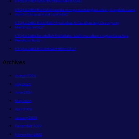
KTQS # 2487 WANITA BERMIMPI BASAH
KTQS # 2486 Bolehkah wanita mengumandangkan adzan, & apakah suara
wanita dianggap aurat atau tidak?
KTQS # 2485 Bolehkah Mendoakan Keburukan bagi Orang yang
Menzhalimi Kita?
KTQS # 2484 Rasulullah Shallallahu ‘alaihi wa sallam Ungkap Siapa Saja
Penghuni Surga
KTQS # 2483 BOLEHKAH BERFOTO?
Archives
August 2026
July 2026
June 2026
May 2026
April 2026
January 2023
December 2022
November 2022