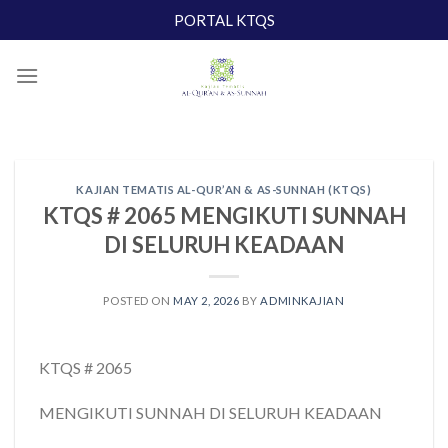
Skip
PORTAL KTQS
to
content
KAJIAN TEMATIS AL-QUR’AN & AS-SUNNAH (KTQS)
KTQS # 2065 MENGIKUTI SUNNAH
DI SELURUH KEADAAN
POSTED ON
MAY 2, 2026
BY
ADMINKAJIAN
KTQS # 2065
MENGIKUTI SUNNAH DI SELURUH KEADAAN