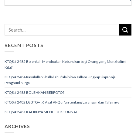
RECENT POSTS
KTQS # 2485 Bolehkah Mendoakan Keburukan bagi Orang yang Menzhalimi
Kita?
KTQS # 2484 Rasulullah Shallallahu ‘alaihi wa sallam Ungkap Siapa Saja
Penghuni Surga
KTQS # 2483 BOLEHKAH BERFOTO?
KTQS # 2482 LGBTQ+ : 6 Ayat Al-Qur’an tentang Larangan dan Tafsirnya
KTQS # 2481 KAFIRNYA MENGEJEK SUNNAH
ARCHIVES