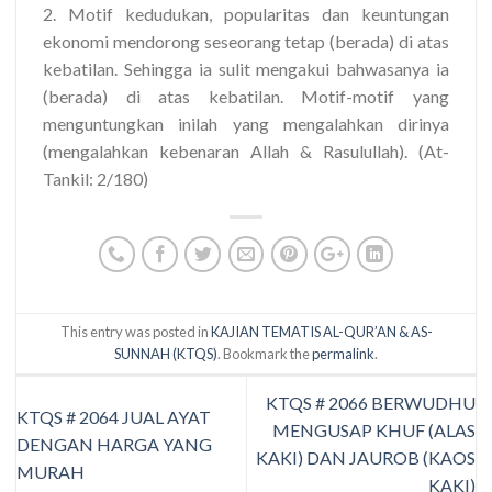
2. Motif kedudukan, popularitas dan keuntungan
ekonomi mendorong seseorang tetap (berada) di atas
kebatilan. Sehingga ia sulit mengakui bahwasanya ia
(berada) di atas kebatilan. Motif-motif yang
menguntungkan inilah yang mengalahkan dirinya
(mengalahkan kebenaran Allah & Rasulullah). (At-
Tankil: 2/180)
This entry was posted in
KAJIAN TEMATIS AL-QUR’AN & AS-
SUNNAH (KTQS)
. Bookmark the
permalink
.
KTQS # 2066 BERWUDHU
KTQS # 2064 JUAL AYAT
MENGUSAP KHUF (ALAS
DENGAN HARGA YANG
KAKI) DAN JAUROB (KAOS
MURAH
KAKI)