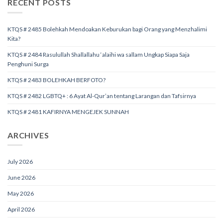
RECENT POSTS
KTQS # 2485 Bolehkah Mendoakan Keburukan bagi Orang yang Menzhalimi
Kita?
KTQS # 2484 Rasulullah Shallallahu ‘alaihi wa sallam Ungkap Siapa Saja
Penghuni Surga
KTQS # 2483 BOLEHKAH BERFOTO?
KTQS # 2482 LGBTQ+ : 6 Ayat Al-Qur’an tentang Larangan dan Tafsirnya
KTQS # 2481 KAFIRNYA MENGEJEK SUNNAH
ARCHIVES
July 2026
June 2026
May 2026
April 2026