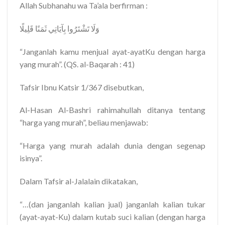
Allah Subhanahu wa Ta’ala berfirman :
وَلَا تَشْتَرُوا بِآيَاتِي ثَمَنًا قَلِيلًا
“Janganlah kamu menjual ayat-ayatKu dengan harga
yang murah”. (QS. al-Baqarah : 41)
Tafsir Ibnu Katsir 1/367 disebutkan,
Al-Hasan Al-Bashri rahimahullah ditanya tentang
“harga yang murah”, beliau menjawab:
“Harga yang murah adalah dunia dengan segenap
isinya”.
Dalam Tafsir al-Jalalain dikatakan,
“…(dan janganlah kalian jual) janganlah kalian tukar
(ayat-ayat-Ku) dalam kutab suci kalian (dengan harga