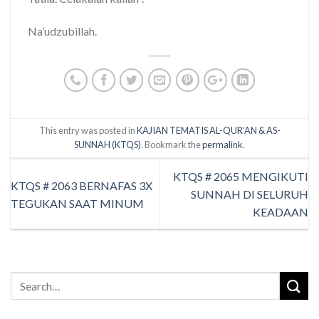
Na’udzubillah.
This entry was posted in
KAJIAN TEMATIS AL-QUR’AN & AS-
SUNNAH (KTQS)
. Bookmark the
permalink
.
KTQS # 2065 MENGIKUTI
KTQS # 2063 BERNAFAS 3X
SUNNAH DI SELURUH
TEGUKAN SAAT MINUM
KEADAAN