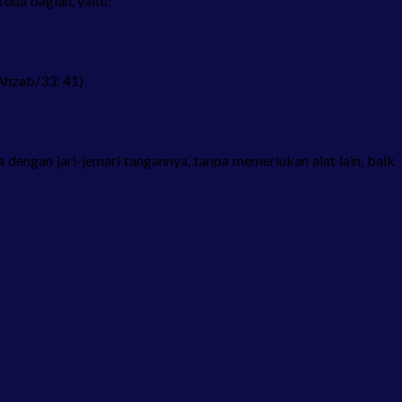
dua bagian, yaitu:
Ahzab/33: 41)
 dengan jari-jemari tangannya, tanpa memerlukan alat lain, baik