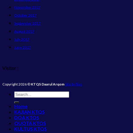
November 2017
October 2017
September 2017
August 2017
July 2017
June 2017
Visitor :
Copyright 2026 ©
KTQS Daarul Arqom
Site by flixs
Home
KAJIAN KTQS
DOA KTQS
QUOTA KTQS
KULTUS KTQS