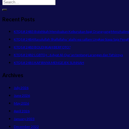
Recent Posts
KTQS # 2485 Bolehkah Mendoakan Keburukan bagi Orang yang Menzhalimi 
KTQS # 2484 Rasulullah Shallallahu ‘alaihi wa sallam Ungkap Siapa Saja Peng
KTQS # 2483 BOLEHKAH BERFOTO?
KTQS # 2482 LGBTQ+ : 6 Ayat Al-Qur’an tentang Larangan dan Tafsirnya
KTQS # 2481 KAFIRNYA MENGEJEK SUNNAH
Archives
July 2026
June 2026
May 2026
April 2026
January 2023
December 2022