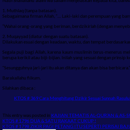
Nabi Shallallahu ‘alaihi wa sallam menjelaskan kepada kita, ba
1. Muthlaq (tanpa batasan).
Sebagaimana firman Allah, “… Laki-laki dan perempuan yang ban
“Wahai orang-orang yang beriman, berdzikirlah (dengan menyeb
2. Muqayyad (diatur dengan suatu batasan).
Dilakukan esuai dengan keadaan, waktu, dan tempat berdasarkan 
Segala puji bagi Allah, karena kaum muslimin terus-menerus mel
berupa kerikil atau biji-bijian. Inilah yang sesuai dengan prinsip
“Sesungguhnya jari-jari itu akan ditanya dan akan bisa berbicara.
Barakallahu fiikum.
Silahkan dibaca :
KTQS # 369 Cara Menghitung Dzikir Sesuai Sunnah Rasulu
This entry was posted in
KAJIAN TEMATIS AL-QUR’AN & AS-
KTQS # 1796 DUA & SATU RAKAAT CUKUP !
KTQS # 1798 ZIKIR PAGI PETANG ITU SEPERTI PERISAI BAJ