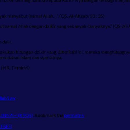
hwa dzikir seorang hamba kepada Rabb-Nya dengan terbagi menjadi 
yak menyebut (nama) Allah…”. (QS. Al-Ahzab/33 : 35)
ut nama) Allah dengan dzikir yang sebanyak-banyaknya.” (QS. Al-
dalil.
akukan hitungan dzikir yang diberkahi ini, mereka menghitungnya
 kemudahan Islam dan syari’atnya.
” (HR. Tirmidzi)
llah Saw
SUNNAH (KTQS)
. Bookmark the
permalink
.
U BESI