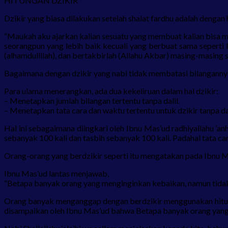
HITUNGAN DZIKIR
Dzikir yang biasa dilakukan setelah shalat fardhu adalah dengan 
“Maukah aku ajarkan kalian sesuatu yang membuat kalian bisa m
seorangpun yang lebih baik kecuali yang berbuat sama seperti k
(alhamdulillah), dan bertakbirlah (Allahu Akbar) masing-masing s
Bagaimana dengan dzikir yang nabi tidak membatasi bilangannya
Para ulama menerangkan, ada dua kekeliruan dalam hal dzikir:
– Menetapkan jumlah bilangan tertentu tanpa dalil.
– Menetapkan tata cara dan waktu tertentu untuk dzikir tanpa das
Hal ini sebagaimana diingkari oleh Ibnu Mas’ud radhiyallahu ‘
sebanyak 100 kali dan tasbih sebanyak 100 kali. Padahal tata cara 
Orang-orang yang berdzikir seperti itu mengatakan pada Ibnu M
Ibnu Mas’ud lantas menjawab,
“Betapa banyak orang yang menginginkan kebaikan, namun tidak 
Orang banyak menganggap dengan berdzikir menggunakan hitungan
disampaikan oleh Ibnu Mas’ud bahwa Betapa banyak orang yan