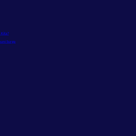
Kita?
huni Surga