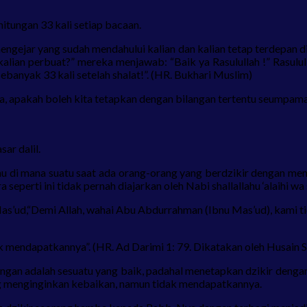
hitungan 33 kali setiap bacaan.
engejar yang sudah mendahului kalian dan kalian tetap terdepan d
alian perbuat?” mereka menjawab: “Baik ya Rasulullah !” Rasululla
ebanyak 33 kali setelah shalat!”. (HR. Bukhari Muslim)
, apakah boleh kita tetapkan dengan bilangan tertentu seumpama 
ar dalil.
anhu di mana suatu saat ada orang-orang yang berdzikir dengan m
seperti ini tidak pernah diajarkan oleh Nabi shallallahu ‘alaihi wa 
as’ud,“Demi Allah, wahai Abu Abdurrahman (Ibnu Mas’ud), kami ti
mendapatkannya”. (HR. Ad Darimi 1: 79. Dikatakan oleh Husain Sa
 adalah sesuatu yang baik, padahal menetapkan dzikir dengan jum
g menginginkan kebaikan, namun tidak mendapatkannya.