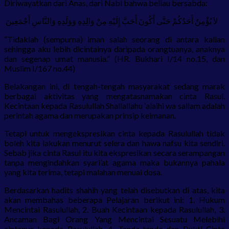
Diriwayatkan dari Anas, dari Nabi bahwa beliau bersabda:
‎ لاَ يُؤْمِنُ أَحَدُكُمْ حَتَّى أَكُونَ أَحَبَّ إِلَيْهِ مِنْ وَالِدِهِ وَوَلَدِهِ وَالنَّاسِ أَجْمَعِينَ
“Tidaklah (sempurna) iman salah seorang di antara kalian
sehingga aku lebih dicintainya daripada orangtuanya, anaknya
dan segenap umat manusia.” (HR. Bukhari I/14 no.15, dan
Muslim I/167 no.44)
Belakangan ini, di tengah-tengah masyarakat sedang marak
berbagai aktivitas yang mengatasnamakan cinta Rasul.
Kecintaan kepada Rasulullah Shallallahu ‘alaihi wa sallam adalah
perintah agama dan merupakan prinsip keimanan.
Tetapi untuk mengekspresikan cinta kepada Rasulullah tidak
boleh kita lakukan menurut selera dan hawa nafsu kita sendiri.
Sebab jika cinta Rasul itu kita ekspresikan secara serampangan
tanpa mengindahkan syari’at agama maka bukannya pahala
yang kita terima, tetapi malahan menuai dosa.
Berdasarkan hadits shahih yang telah disebutkan di atas, kita
akan membahas beberapa Pelajaran berikut ini: 1. Hukum
Mencintai Rasulullah, 2. Buah Kecintaan kepada Rasulullah, 3.
Ancaman Bagi Orang Yang Mencintai Sesuatu Melebihi
cintanya kepada Rasulullah, 4. Tanda-tanda dan Bukti Cinta