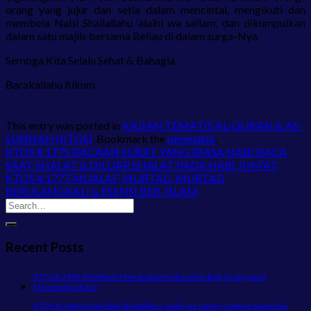
orang yang jujur dan setia dalam mencintai, mengikuti dan
membela Nabi Shallallahu ‘alaihi wa sallam, dan dikumpulkan
dalam satu majlis bersama Beliau di dalam surga-Nya.
Semoga Kita Selalu Sehat & Bahagia.
Barakallahu fiikum.
This entry was posted in
KAJIAN TEMATIS AL-QUR’AN & AS-
SUNNAH (KTQS)
. Bookmark the
permalink
.
KTQS # 1775 BACAAN SURAT YANG BIASA NABI BACA
SAAT SHALAT & DILUAR SHALAT PADA HARI JUM’AT
KTQS # 1777 MUALAF, MURTAD, MURTAD
BERULANGKALI & ESENSI BER-ISLAM
Recent Posts
KTQS # 2485 Bolehkah Mendoakan Keburukan bagi Orang yang
Menzhalimi Kita?
KTQS # 2484 Rasulullah Shallallahu ‘alaihi wa sallam Ungkap Siapa Saja