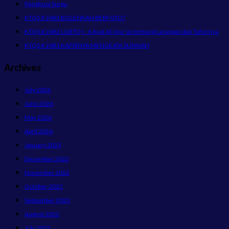
Penghuni Surga
KTQS # 2483 BOLEHKAH BERFOTO?
KTQS # 2482 LGBTQ+ : 6 Ayat Al-Qur’an tentang Larangan dan Tafsirnya
KTQS # 2481 KAFIRNYA MENGEJEK SUNNAH
Archives
July 2026
June 2026
May 2026
April 2026
January 2023
December 2022
November 2022
October 2022
September 2022
August 2022
July 2022