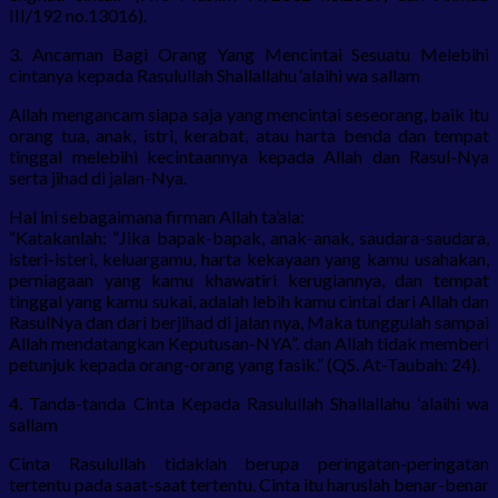
III/192 no.13016).
3. Ancaman Bagi Orang Yang Mencintai Sesuatu Melebihi
cintanya kepada Rasulullah Shallallahu ‘alaihi wa sallam
Allah mengancam siapa saja yang mencintai seseorang, baik itu
orang tua, anak, istri, kerabat, atau harta benda dan tempat
tinggal melebihi kecintaannya kepada Allah dan Rasul-Nya
serta jihad di jalan-Nya.
Hal ini sebagaimana firman Allah ta’ala:
“Katakanlah: “Jika bapak-bapak, anak-anak, saudara-saudara,
isteri-isteri, keluargamu, harta kekayaan yang kamu usahakan,
perniagaan yang kamu khawatiri kerugiannya, dan tempat
tinggal yang kamu sukai, adalah lebih kamu cintai dari Allah dan
RasulNya dan dari berjihad di jalan nya, Maka tunggulah sampai
Allah mendatangkan Keputusan-NYA”. dan Allah tidak memberi
petunjuk kepada orang-orang yang fasik.” (QS. At-Taubah: 24).
4. Tanda-tanda Cinta Kepada Rasulullah Shallallahu ‘alaihi wa
sallam
Cinta Rasulullah tidaklah berupa peringatan-peringatan
tertentu pada saat-saat tertentu. Cinta itu haruslah benar-benar