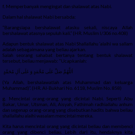
f. Memperbanyak mengingat dan shalawat atas Nabi.
Dalam hal shalawat Nabi bersabda:
“Barangsiapa bershalawat atasku sekali, niscaya Allah
bershalawat atasnya sepuluh kali.” (HR. Muslim I/306 no.408)
Adapun bentuk shalawat atas Nabi Shallallahu ‘alaihi wa sallam
adalah sebagaimana yang beliau ajarkan.
Salah seorang sahabat bertanya tentang bentuk shalawat
tersebut, beliau menjawab: “Ucapkanlah:
‎ اَللَّهُمَّ صَلِّ عَلَى مُحَّمَدٍ وَ عَلَى آلِ مُحَمَّدٍ
(Ya Allah, bershalawatlah atas Muhammad dan keluarga
Muhammad)”. (HR. Al-Bukhari No. 6118, Muslim No. 858)
g. Mencintai orang-orang yang dicintai Nabi. Seperti Abu
Bakar, Umar, Utsman, Ali, Aisyah, Fathimah radhiallahu anhum
dan segenap orang-orang yang disebutkan hadits bahwa beliau
shallallahu alaihi wasalam mencintai mereka.
Kita harus mencintai orang yang dicintai beliau dan membenci
orang yang dibenci beliau. Lebih dari itu, hendaknya kita