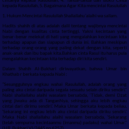
kepada Rasulullah, 5. Bagaimana Agar Kita mencintai Rasulullah
1. Hukum Mencintai Rasulullah Shallallahu ‘alaihi wa sallam.
Hadits shahih di atas adalah dalil tentang wajibnya mencintai
Nabi dengan kualitas cinta tertinggi. Yakni kecintaan yang
benar-benar melekat di hati yang mengalahkan kecintaan kita
terhadap apapun dan siapapun di dunia ini. Bahkan meskipun
terhadap orang-orang yang paling dekat dengan kita, seperti
anak-anak dan ibu bapak kita.Bahkan cinta Rasul itu harus pula
mengalahkan kecintaan kita terhadap diri kita sendiri.
Dalam Shahih Al-Bukhari diriwayatkan, bahwa Umar bin
Khathab r berkata kepada Nabi :
“Sesungguhnya engkau wahai Rasulullah, adalah orang yang
paling aku cintai daripada segala sesuatu selain diriku sendiri.”
Nabi shallallahu alaihi wasalam bersabda, ‘Tidak, demi Dzat
yang jiwaku ada di TanganNya, sehingga aku lebih engkau
cintai dari dirimu sendiri’. Maka Umar berkata kepada beliau,
‘Sekarang ini engkau lebih aku cintai daripada diriku sendiri.’
Maka Nabi shallallahu alaihi wasalam bersabda, ‘Sekarang
(telah sempurna kecintaanmu (imanmu) padaku) wahai Umar.”
(HR. Bukhari VI/2445 no.6257).