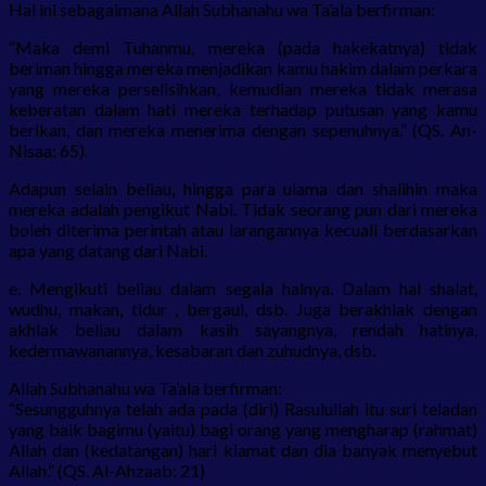
Hal ini sebagaimana Allah Subhanahu wa Ta’ala berfirman:
“Maka demi Tuhanmu, mereka (pada hakekatnya) tidak
beriman hingga mereka menjadikan kamu hakim dalam perkara
yang mereka perselisihkan, kemudian mereka tidak merasa
keberatan dalam hati mereka terhadap putusan yang kamu
berikan, dan mereka menerima dengan sepenuhnya.” (QS. An-
Nisaa: 65).
Adapun selain beliau, hingga para ulama dan shalihin maka
mereka adalah pengikut Nabi. Tidak seorang pun dari mereka
boleh diterima perintah atau larangannya kecuali berdasarkan
apa yang datang dari Nabi.
e. Mengikuti beliau dalam segala halnya. Dalam hal shalat,
wudhu, makan, tidur , bergaul, dsb. Juga berakhlak dengan
akhlak beliau dalam kasih sayangnya, rendah hatinya,
kedermawanannya, kesabaran dan zuhudnya, dsb.
Allah Subhanahu wa Ta’ala berfirman:
“Sesungguhnya telah ada pada (diri) Rasulullah itu suri teladan
yang baik bagimu (yaitu) bagi orang yang mengharap (rahmat)
Allah dan (kedatangan) hari kiamat dan dia banyak menyebut
Allah.” (QS. Al-Ahzaab: 21)