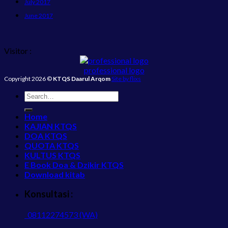
July 2017
June 2017
Visitor :
professional logo
Copyright 2026 ©
KTQS Daarul Arqom
Site by flixs
Home
KAJIAN KTQS
DOA KTQS
QUOTA KTQS
KULTUS KTQS
E Book Doa & Dzikir KTQS
Download kitab
Konsultasi :
08112274573 (WA)