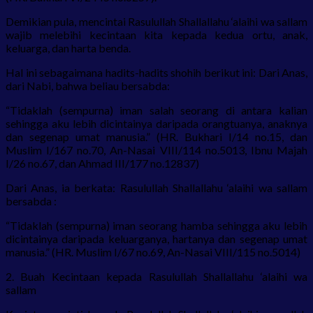
Demikian pula, mencintai Rasulullah Shallallahu ‘alaihi wa sallam
wajib melebihi kecintaan kita kepada kedua ortu, anak,
keluarga, dan harta benda.
Hal ini sebagaimana hadits-hadits shohih berikut ini: Dari Anas,
dari Nabi, bahwa beliau bersabda:
“Tidaklah (sempurna) iman salah seorang di antara kalian
sehingga aku lebih dicintainya daripada orangtuanya, anaknya
dan segenap umat manusia.” (HR. Bukhari I/14 no.15, dan
Muslim I/167 no.70, An-Nasai VIII/114 no.5013, Ibnu Majah
I/26 no.67, dan Ahmad III/177 no.12837)
Dari Anas, ia berkata: Rasulullah Shallallahu ‘alaihi wa sallam
bersabda :
“Tidaklah (sempurna) iman seorang hamba sehingga aku lebih
dicintainya daripada keluarganya, hartanya dan segenap umat
manusia.” (HR. Muslim I/67 no.69, An-Nasai VIII/115 no.5014)
2. Buah Kecintaan kepada Rasulullah Shallallahu ‘alaihi wa
sallam