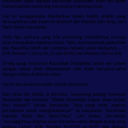
Kecintaan sejati kepada Rasulullah Shallallahu ‘alaihi wa sallah
menyebabkan seseorang merasakan manisnya iman.
Hal ini sebagaimana disebutkan dalam hadits shahih yang
diriwayatkan oleh imam Al-Bukhari dan Muslim dari Anas, dari
Nabi, beliau bersabda:
“Ada tiga perkara yang bila seseorang memilikinya, niscaya
akan merasakan manisnya iman, ‘Yaitu, kecintaannya pada Allah
dan RasulNya lebih dari cintanya kepada selain keduanya……”.
(HR. Bukhari I/14 no.16, 21 dan 6542, dan Muslim I/66 no.43).
Orang yang mencintai Rasulullah Shallallahu ‘alaihi wa sallam
dengan benar akan dikumpulkan oleh Allah bersama-sama
dengan beliau di akhirat kelak.
Hal ini berdasarkan hadits shohih berikut ini:
Dari Anas bin Malik, ia berkata: “seseorang datang menemui
Rasulullah dan berkata: “Wahai Rasulullah, kapan akan terjadi
hari kiamat?” beliau bersabda: “Apa yang telah engkau
persiapkan untuk menghadapinya?” ia menjawab: “kecintaan
kepada Allah dan Rasul-Nya.” Lali beliau bersabda:
“sesungguhnya engkau akan bersama-sama dengan orang yang
engkau cintai.” (HR. Muslim IV/2032 no.2639, dan Ahmad