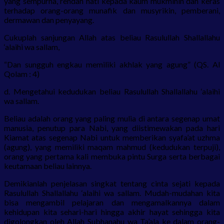
yang sempurna, rendah hati kepada kaum mukminin dan keras
terhadap orang-orang munafik dan musyrikin, pemberani,
dermawan dan penyayang.
Cukuplah sanjungan Allah atas beliau Rasulullah Shallallahu
‘alaihi wa sallam,
“Dan sungguh engkau memiliki akhlak yang agung” (QS. Al
Qolam : 4)
d. Mengetahui kedudukan beliau Rasulullah Shallallahu ‘alaihi
wa sallam.
Beliau adalah orang yang paling mulia di antara segenap umat
manusia, penutup para Nabi, yang diistimewakan pada hari
Kiamat atas segenap Nabi untuk memberikan syafa’at uzhma
(agung), yang memiliki maqam mahmud (kedudukan terpuji),
orang yang pertama kali membuka pintu Surga serta berbagai
keutamaan beliau lainnya.
Demikianlah penjelasan singkat tentang cinta sejati kepada
Rasulullah Shallallahu ‘alaihi wa sallam. Mudah-mudahan kita
bisa mengambil pelajaran dan mengamalkannya dalam
kehidupan kita sehari-hari hingga akhir hayat sehingga kita
digolongkan oleh Allah Subhanahu wa Ta’ala ke dalam orang-