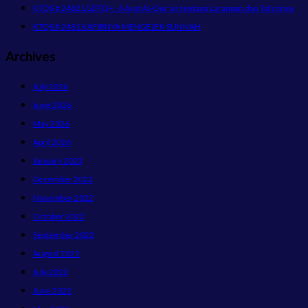
KTQS # 2482 LGBTQ+ : 6 Ayat Al-Qur’an tentang Larangan dan Tafsirnya
KTQS # 2481 KAFIRNYA MENGEJEK SUNNAH
Archives
July 2026
June 2026
May 2026
April 2026
January 2023
December 2022
November 2022
October 2022
September 2022
August 2022
July 2022
June 2022