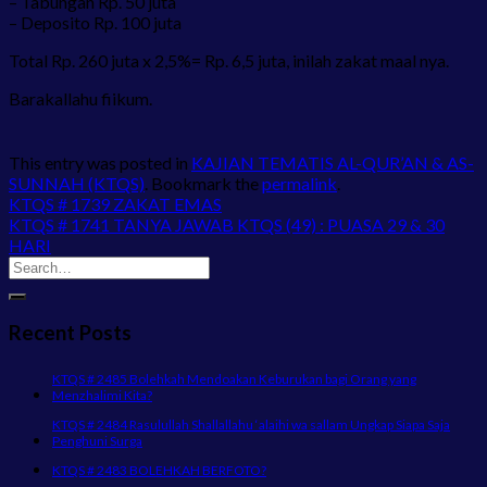
– Tabungan Rp. 50 juta
– Deposito Rp. 100 juta
Total Rp. 260 juta x 2,5%= Rp. 6,5 juta, inilah zakat maal nya.
Barakallahu fiikum.
This entry was posted in
KAJIAN TEMATIS AL-QUR’AN & AS-
SUNNAH (KTQS)
. Bookmark the
permalink
.
KTQS # 1739 ZAKAT EMAS
KTQS # 1741 TANYA JAWAB KTQS (49) : PUASA 29 & 30
HARI
Recent Posts
KTQS # 2485 Bolehkah Mendoakan Keburukan bagi Orang yang
Menzhalimi Kita?
KTQS # 2484 Rasulullah Shallallahu ‘alaihi wa sallam Ungkap Siapa Saja
Penghuni Surga
KTQS # 2483 BOLEHKAH BERFOTO?