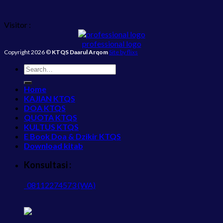
Visitor :
professional logo
Copyright 2026 ©
KTQS Daarul Arqom
Site by flixs
Home
KAJIAN KTQS
DOA KTQS
QUOTA KTQS
KULTUS KTQS
E Book Doa & Dzikir KTQS
Download kitab
Konsultasi :
08112274573 (WA)