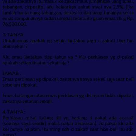
ya ada zakatnya itu masuk ke zakat maal, jumlahkan uang tunai,
tabungan, deposito, lalu keluarkan zakat maal nya 2,5%, jika
jumlah harta uang tabungan, deposito dan uang tunainya serta
emas sompanannya sudah sampai setara 85 gram emas skrg Rp.
76.500.000.
3. TANYA
Untuk emas apakah yg selain lantakan juga d zakati tiap thn
atau sekali ?
Klu emas lantakan tiap tahun ya ? Klu perhiasan yg d pakai
apakah setiap th atau sekali aja ?
JAWAB :
Emas perhiasan yg dipakai, zakatnya hanya sekali saja saat beli
sebelum dipakai.
Emas batangan atau emas perhiasan yg disimpan tidak dipakai,
zakatnya setahun sekali.
4. TANYA :
Perhiasan misal kalung dll yg kadang d pakai ada acara2
(soalnya saya sendiri malas pakai perhiasan). Jd pakai klu ada
kel punya hajatan. Itu mmg sdh d zakati saat hbs beli itu sdh
beres?