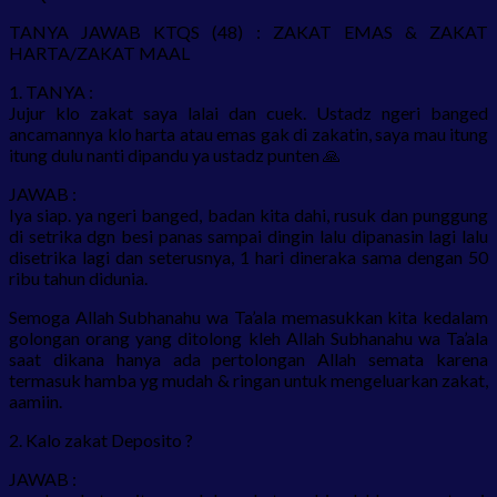
TANYA JAWAB KTQS (48) : ZAKAT EMAS & ZAKAT
HARTA/ZAKAT MAAL
1. TANYA :
Jujur klo zakat saya lalai dan cuek. Ustadz ngeri banged
ancamannya klo harta atau emas gak di zakatin, saya mau itung
itung dulu nanti dipandu ya ustadz punten 🙏
JAWAB :
Iya siap. ya ngeri banged, badan kita dahi, rusuk dan punggung
di setrika dgn besi panas sampai dingin lalu dipanasin lagi lalu
disetrika lagi dan seterusnya, 1 hari dineraka sama dengan 50
ribu tahun didunia.
Semoga Allah Subhanahu wa Ta’ala memasukkan kita kedalam
golongan orang yang ditolong kleh Allah Subhanahu wa Ta’ala
saat dikana hanya ada pertolongan Allah semata karena
termasuk hamba yg mudah & ringan untuk mengeluarkan zakat,
aamiin.
2. Kalo zakat Deposito ?
JAWAB :