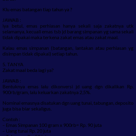
Klu emas batangan tiap tahun ya ?
JAWAB :
iya betul, emas perhiasan hanya sekali saja zakatnya utk
selamanya, kecuali emas tsb jd barang simpanan yg sama sekali
tidak dipakai maka terkena zakat emas atau zakat maal.
Kalau emas simpanan (batangan, lantakan atau perhiasan yg
disimpan tidak dipakai) setiap tahun.
5. TANYA
Zakat maal beda lagi ya?
JAWAB :
Bentuknya emas lalu dikonversi jd uang dgn dikalikan Rp.
900rb/gram, lalu keluarkan zakatnya 2,5%.
Nominal emasnya disatukan dgn uang tunai, tabungan, deposito
juga bisa biar sekaligus.
Contoh :
– Emas Simpanan 100 gram x 900rb= Rp. 90 juta
– Uang tunai Rp. 20 juta