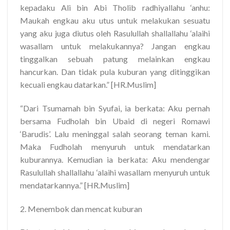
kepadaku Ali bin Abi Tholib radhiyallahu ‘anhu:
Maukah engkau aku utus untuk melakukan sesuatu
yang aku juga diutus oleh Rasulullah shallallahu ‘alaihi
wasallam untuk melakukannya? Jangan engkau
tinggalkan sebuah patung melainkan engkau
hancurkan. Dan tidak pula kuburan yang ditinggikan
kecuali engkau datarkan.” [HR.Muslim]
“Dari Tsumamah bin Syufai, ia berkata: Aku pernah
bersama Fudholah bin Ubaid di negeri Romawi
‘Barudis’. Lalu meninggal salah seorang teman kami.
Maka Fudholah menyuruh untuk mendatarkan
kuburannya. Kemudian ia berkata: Aku mendengar
Rasulullah shallallahu ‘alaihi wasallam menyuruh untuk
mendatarkannya.” [HR.Muslim]
2. Menembok dan mencat kuburan