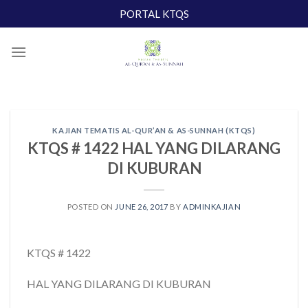
Skip
PORTAL KTQS
to
content
KAJIAN TEMATIS AL-QUR’AN & AS-SUNNAH (KTQS)
KTQS # 1422 HAL YANG DILARANG
DI KUBURAN
POSTED ON
JUNE 26, 2017
BY
ADMINKAJIAN
KTQS # 1422
HAL YANG DILARANG DI KUBURAN