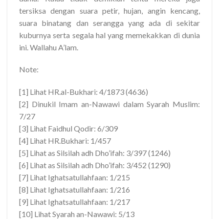
tersiksa dengan suara petir, hujan, angin kencang,
suara binatang dan serangga yang ada di sekitar
kuburnya serta segala hal yang memekakkan di dunia
ini. Wallahu A’lam.
Note:
[1] Lihat HR.al-Bukhari: 4/1873 (4636)
[2] Dinukil Imam an-Nawawi dalam Syarah Muslim:
7/27
[3] Lihat Faidhul Qodir: 6/309
[4] Lihat HR.Bukhari: 1/457
[5] Lihat as Silsilah adh Dho’ifah: 3/397 (1246)
[6] Lihat as Silsilah adh Dho’ifah: 3/452 (1290)
[7] Lihat Ighatsatullahfaan: 1/215
[8] Lihat Ighatsatullahfaan: 1/216
[9] Lihat Ighatsatullahfaan: 1/217
[10] Lihat Syarah an-Nawawi: 5/13