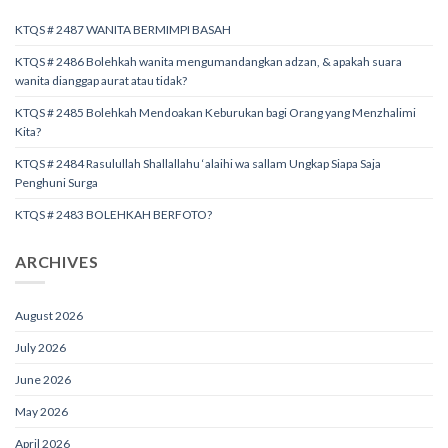
KTQS # 2487 WANITA BERMIMPI BASAH
KTQS # 2486 Bolehkah wanita mengumandangkan adzan, & apakah suara
wanita dianggap aurat atau tidak?
KTQS # 2485 Bolehkah Mendoakan Keburukan bagi Orang yang Menzhalimi
Kita?
KTQS # 2484 Rasulullah Shallallahu ‘alaihi wa sallam Ungkap Siapa Saja
Penghuni Surga
KTQS # 2483 BOLEHKAH BERFOTO?
ARCHIVES
August 2026
July 2026
June 2026
May 2026
April 2026