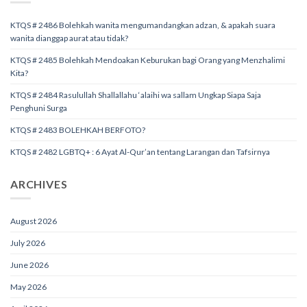
KTQS # 2486 Bolehkah wanita mengumandangkan adzan, & apakah suara
wanita dianggap aurat atau tidak?
KTQS # 2485 Bolehkah Mendoakan Keburukan bagi Orang yang Menzhalimi
Kita?
KTQS # 2484 Rasulullah Shallallahu ‘alaihi wa sallam Ungkap Siapa Saja
Penghuni Surga
KTQS # 2483 BOLEHKAH BERFOTO?
KTQS # 2482 LGBTQ+ : 6 Ayat Al-Qur’an tentang Larangan dan Tafsirnya
ARCHIVES
August 2026
July 2026
June 2026
May 2026