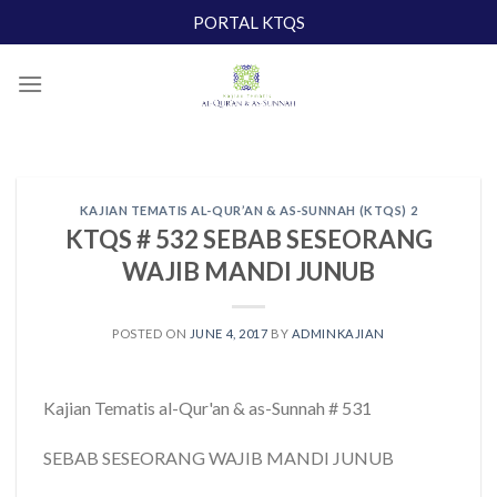
Skip
PORTAL KTQS
to
content
KAJIAN TEMATIS AL-QUR’AN & AS-SUNNAH (KTQS) 2
KTQS # 532 SEBAB SESEORANG
WAJIB MANDI JUNUB
POSTED ON
JUNE 4, 2017
BY
ADMINKAJIAN
Kajian Tematis al-Qur'an & as-Sunnah # 531
SEBAB SESEORANG WAJIB MANDI JUNUB