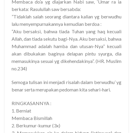
Membaca do’a yg diajarkan Nabi saw, ‘Umar ra ia
berkata: Rasulullah saw bersabda:
”Tidaklah salah seorang diantara kalian yg berwudhu
lalu menyempurnakannya kemudian berdoa :
“Aku bersaksi, bahwa tiada Tuhan yang haq kecuali
Allah, dan tiada sekutu bagi-Nya. Aku bersaksi, bahwa
Muhammad adalah hamba dan utusan-Nya” kecuali
akan dibukakan baginya delapan pintu syurga, dia
memasukinya sesuai yg dikehendakinya”. (HR. Muslim
no.234)
Semoga tulisan ini menjadi risalah dalam berwudhu’ yg
benar serta merupakan pedoman kita sehari-hari.
RINGKASANNYA :
1. Berniat
Membaca Bismillah
2. Berkumur-kumur (3x)
3. Memasukkan air ke dalam hidung (Istinsyaq) dan