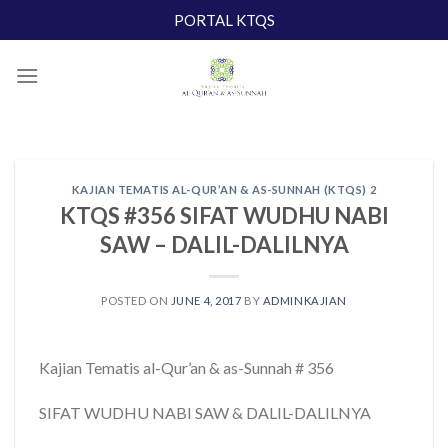
Skip
PORTAL KTQS
to
content
KAJIAN TEMATIS AL-QUR’AN & AS-SUNNAH (KTQS) 2
KTQS #356 SIFAT WUDHU NABI
SAW – DALIL-DALILNYA
POSTED ON
JUNE 4, 2017
BY
ADMINKAJIAN
Kajian Tematis al-Qur’an & as-Sunnah # 356
SIFAT WUDHU NABI SAW & DALIL-DALILNYA