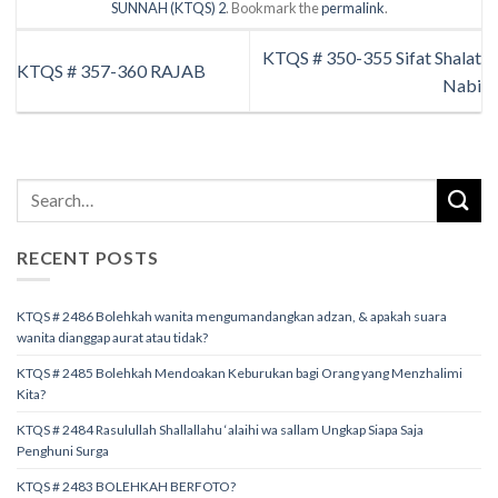
SUNNAH (KTQS) 2
. Bookmark the
permalink
.
KTQS # 350-355 Sifat Shalat
KTQS # 357-360 RAJAB
Nabi
RECENT POSTS
KTQS # 2486 Bolehkah wanita mengumandangkan adzan, & apakah suara
wanita dianggap aurat atau tidak?
KTQS # 2485 Bolehkah Mendoakan Keburukan bagi Orang yang Menzhalimi
Kita?
KTQS # 2484 Rasulullah Shallallahu ‘alaihi wa sallam Ungkap Siapa Saja
Penghuni Surga
KTQS # 2483 BOLEHKAH BERFOTO?