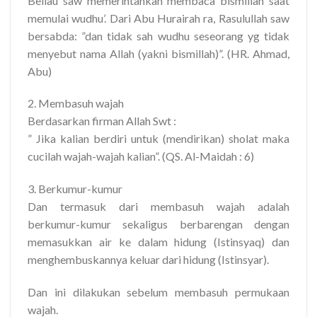
Beliau saw memerintahkan membaca bismillah saat
memulai wudhu’. Dari Abu Hurairah ra, Rasulullah saw
bersabda: ”dan tidak sah wudhu seseorang yg tidak
menyebut nama Allah (yakni bismillah)”. (HR. Ahmad,
Abu)
2. Membasuh wajah
Berdasarkan firman Allah Swt :
” Jika kalian berdiri untuk (mendirikan) sholat maka
cucilah wajah-wajah kalian”. (QS. Al-Maidah : 6)
3. Berkumur-kumur
Dan termasuk dari membasuh wajah adalah
berkumur-kumur sekaligus berbarengan dengan
memasukkan air ke dalam hidung (Istinsyaq) dan
menghembuskannya keluar dari hidung (Istinsyar).
Dan ini dilakukan sebelum membasuh permukaan
wajah.