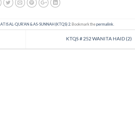
ATIS AL-QUR’AN & AS-SUNNAH (KTQS) 2
. Bookmark the
permalink
.
KTQS # 252 WANITA HAID (2)