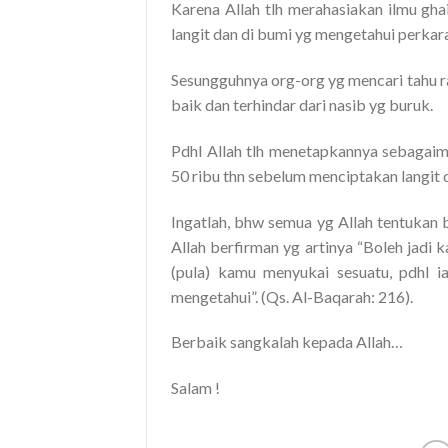
Karena Allah tlh merahasiakan ilmu gh
langit dan di bumi yg mengetahui perkara 
Sesungguhnya org-org yg mencari tahu 
baik dan terhindar dari nasib yg buruk.
Pdhl Allah tlh menetapkannya sebagaim
50 ribu thn sebelum menciptakan langit 
Ingatlah, bhw semua yg Allah tentukan b
Allah berfirman yg artinya “Boleh jadi
(pula) kamu menyukai sesuatu, pdhl 
mengetahui”. (Qs. Al-Baqarah: 216).
Berbaik sangkalah kepada Allah…
Salam !