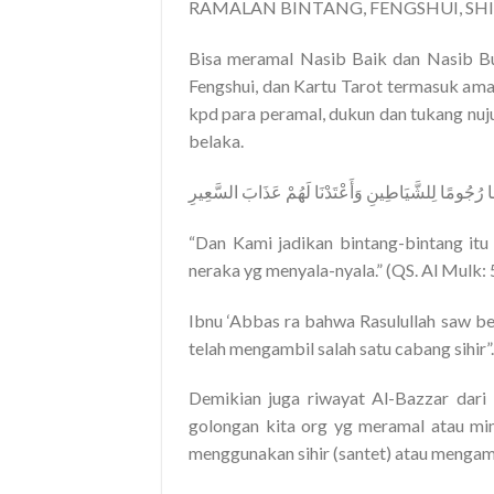
RAMALAN BINTANG, FENGSHUI, SHI
Bisa meramal Nasib Baik dan Nasib Bur
Fengshui, dan Kartu Tarot termasuk amala
kpd para peramal, dukun dan tukang nu
belaka.
َا رُجُومًا لِلشَّيَاطِينِ وَأَعْتَدْنَا لَهُمْ عَذَابَ السَّعِيرِ
“Dan Kami jadikan bintang-bintang itu
neraka yg menyala-nyala.” (QS. Al Mulk: 
Ibnu ‘Abbas ra bahwa Rasulullah saw be
telah mengambil salah satu cabang sihir
Demikian juga riwayat Al-Bazzar dari
golongan kita org yg meramal atau min
menggunakan sihir (santet) atau mengambi