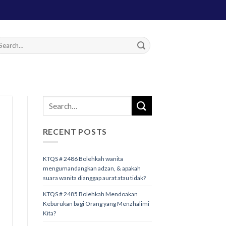
RECENT POSTS
KTQS # 2486 Bolehkah wanita
mengumandangkan adzan, & apakah
suara wanita dianggap aurat atau tidak?
KTQS # 2485 Bolehkah Mendoakan
Keburukan bagi Orang yang Menzhalimi
Kita?