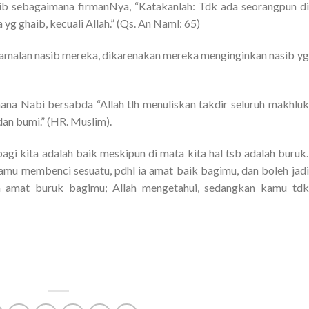
aib sebagaimana firmanNya, “Katakanlah: Tdk ada seorangpun di
yg ghaib, kecuali Allah.” (Qs. An Naml: 65)
ramalan nasib mereka, dikarenakan mereka menginginkan nasib yg
ana Nabi bersabda “Allah tlh menuliskan takdir seluruh makhluk
dan bumi.” (HR. Muslim).
agi kita adalah baik meskipun di mata kita hal tsb adalah buruk.
 kamu membenci sesuatu, pdhl ia amat baik bagimu, dan boleh jadi
ia amat buruk bagimu; Allah mengetahui, sedangkan kamu tdk