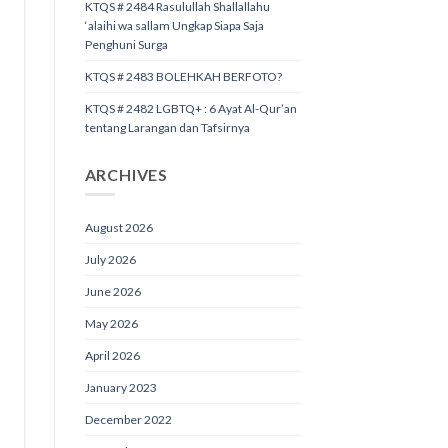
KTQS # 2484 Rasulullah Shallallahu
‘alaihi wa sallam Ungkap Siapa Saja
Penghuni Surga
KTQS # 2483 BOLEHKAH BERFOTO?
KTQS # 2482 LGBTQ+ : 6 Ayat Al-Qur’an
tentang Larangan dan Tafsirnya
ARCHIVES
August 2026
July 2026
June 2026
May 2026
April 2026
January 2023
December 2022