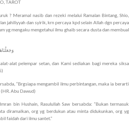
O, TAROT
uk ? Meramal nasib dan rezeki melalui Ramalan Bintang, Shio,
n jahiliyyah dan syirik, krn percaya kpd selain Allah dgn percaya
jum yg mengaku mengetahui ilmu ghaib secara dusta dan membual
وَجَعَلْنَاه
 alat-alat pelempar setan, dan Kami sediakan bagi mereka siksa
5)
rsabda, “Brgsiapa mengambil ilmu perbintangan, maka ia berarti
”. (HR. Abu Dawud)
 Imran bin Hushain, Rasulullah Saw bersabda: “Bukan termasuk
ta diramalkan, org yg berdukun atau minta didukunkan, org yg
l faidah dari ilmu santet.”