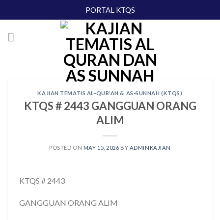
Skip
PORTAL KTQS
to
content
KAJIAN TEMATIS AL-QUR’AN & AS-SUNNAH (KTQS)
KTQS # 2443 GANGGUAN ORANG
ALIM
POSTED ON
MAY 15, 2026
BY
ADMINKAJIAN
KTQS # 2443
GANGGUAN ORANG ALIM