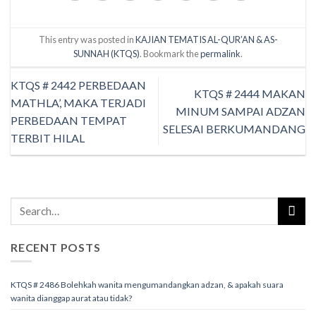
This entry was posted in
KAJIAN TEMATIS AL-QUR’AN & AS-
SUNNAH (KTQS)
. Bookmark the
permalink
.
KTQS # 2442 PERBEDAAN
KTQS # 2444 MAKAN
MATHLA’, MAKA TERJADI
MINUM SAMPAI ADZAN
PERBEDAAN TEMPAT
SELESAI BERKUMANDANG
TERBIT HILAL
RECENT POSTS
KTQS # 2486 Bolehkah wanita mengumandangkan adzan, & apakah suara
wanita dianggap aurat atau tidak?