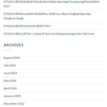
KTQS # 2485 Bolehkah Mendoakan Keburukan bagi Orang yang Menzhalimi
Kita?
KTQS # 2484 Rasulullah Shallallahu ‘alaihi wa sallam Ungkap Siapa Saja
Penghuni Surga
KTQS # 2483 BOLEHKAH BERFOTO?
KTQS # 2482 LGBTQ+ : 6 Ayat Al-Qur’an tentang Larangan dan Tafsirnya
ARCHIVES
August 2026
July 2026
June 2026
May 2026
April 2026
January 2023
December 2022