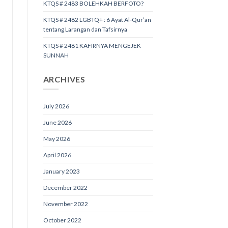
KTQS # 2483 BOLEHKAH BERFOTO?
KTQS # 2482 LGBTQ+ : 6 Ayat Al-Qur’an
tentang Larangan dan Tafsirnya
KTQS # 2481 KAFIRNYA MENGEJEK
SUNNAH
ARCHIVES
July 2026
June 2026
May 2026
April 2026
January 2023
December 2022
November 2022
October 2022