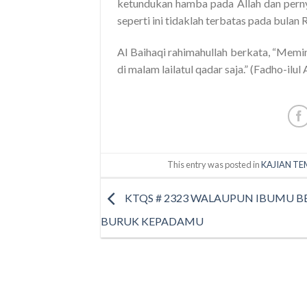
ketundukan hamba pada Allah dan perny
seperti ini tidaklah terbatas pada bulan
Al Baihaqi rahimahullah berkata, “Memi
di malam lailatul qadar saja.” (Fadho-ilul
This entry was posted in
KAJIAN TE
KTQS # 2323 WALAUPUN IBUMU 
BURUK KEPADAMU