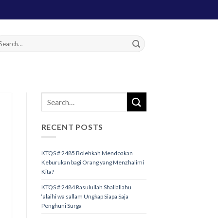
RECENT POSTS
KTQS # 2485 Bolehkah Mendoakan
Keburukan bagi Orang yang Menzhalimi
Kita?
KTQS # 2484 Rasulullah Shallallahu
‘alaihi wa sallam Ungkap Siapa Saja
Penghuni Surga