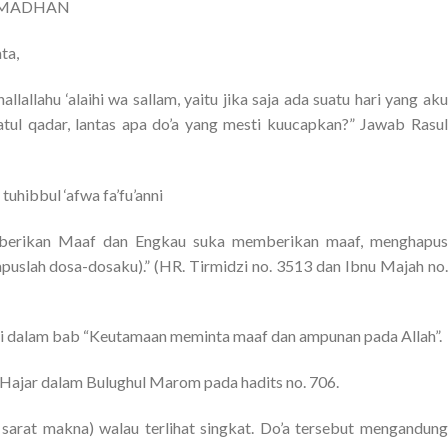
AMADHAN
ta,
llallahu ‘alaihi wa sallam, yaitu jika saja ada suatu hari yang aku
atul qadar, lantas apa do’a yang mesti kuucapkan?” Jawab Rasul
uhibbul ‘afwa fa’fu’anni
mberikan Maaf dan Engkau suka memberikan maaf, menghapus
puslah dosa-dosaku).” (HR. Tirmidzi no. 3513 dan Ibnu Majah no.
zi dalam bab “Keutamaan meminta maaf dan ampunan pada Allah”.
u Hajar dalam Bulughul Marom pada hadits no. 706.
n sarat makna) walau terlihat singkat. Do’a tersebut mengandung