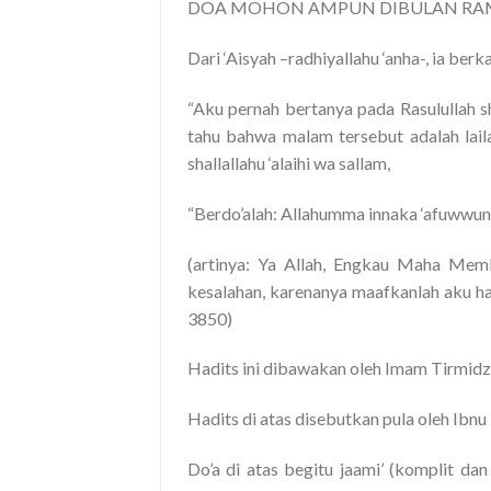
DOA MOHON AMPUN DIBULAN R
Dari ‘Aisyah –radhiyallahu ‘anha-, ia berka
“Aku pernah bertanya pada Rasulullah sha
tahu bahwa malam tersebut adalah lail
shallallahu ‘alaihi wa sallam,
“Berdo’alah: Allahumma innaka ‘afuwwun t
(artinya: Ya Allah, Engkau Maha Me
kesalahan, karenanya maafkanlah aku ha
3850)
Hadits ini dibawakan oleh Imam Tirmid
Hadits di atas disebutkan pula oleh Ibn
Do’a di atas begitu jaami’ (komplit da