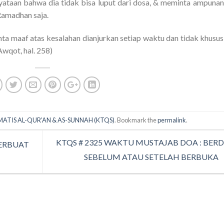
ataan bahwa dia tidak bisa luput dari dosa, & meminta ampunan
 Ramadhan saja.
nta maaf atas kesalahan dianjurkan setiap waktu dan tidak khusus
 Awqot, hal. 258)
MATIS AL-QUR’AN & AS-SUNNAH (KTQS)
. Bookmark the
permalink
.
KTQS # 2325 WAKTU MUSTAJAB DOA : BER
BERBUAT
SEBELUM ATAU SETELAH BERBUKA