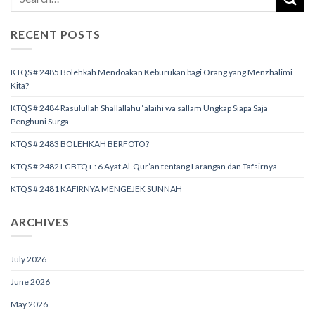
RECENT POSTS
KTQS # 2485 Bolehkah Mendoakan Keburukan bagi Orang yang Menzhalimi
Kita?
KTQS # 2484 Rasulullah Shallallahu ‘alaihi wa sallam Ungkap Siapa Saja
Penghuni Surga
KTQS # 2483 BOLEHKAH BERFOTO?
KTQS # 2482 LGBTQ+ : 6 Ayat Al-Qur’an tentang Larangan dan Tafsirnya
KTQS # 2481 KAFIRNYA MENGEJEK SUNNAH
ARCHIVES
July 2026
June 2026
May 2026