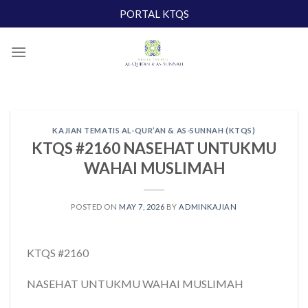
Skip
PORTAL KTQS
to
content
KAJIAN TEMATIS AL-QUR’AN & AS-SUNNAH (KTQS)
KTQS #2160 NASEHAT UNTUKMU
WAHAI MUSLIMAH
POSTED ON
MAY 7, 2026
BY
ADMINKAJIAN
KTQS #2160
NASEHAT UNTUKMU WAHAI MUSLIMAH