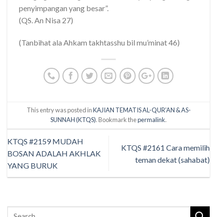
penyimpangan yang besar”.
(QS. An Nisa 27)
(Tanbihat ala Ahkam takhtasshu bil mu’minat 46)
This entry was posted in
KAJIAN TEMATIS AL-QUR’AN & AS-
SUNNAH (KTQS)
. Bookmark the
permalink
.
KTQS #2159 MUDAH
KTQS #2161 Cara memilih
BOSAN ADALAH AKHLAK
teman dekat (sahabat)
YANG BURUK