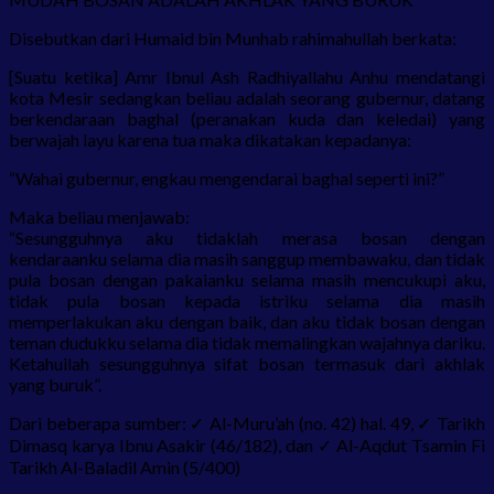
Disebutkan dari Humaid bin Munhab rahimahullah berkata:
[Suatu ketika] Amr Ibnul Ash Radhiyallahu Anhu mendatangi
kota Mesir sedangkan beliau adalah seorang gubernur, datang
berkendaraan baghal (peranakan kuda dan keledai) yang
berwajah layu karena tua maka dikatakan kepadanya:
“Wahai gubernur, engkau mengendarai baghal seperti ini?”
Maka beliau menjawab:
“Sesungguhnya aku tidaklah merasa bosan dengan
kendaraanku selama dia masih sanggup membawaku, dan tidak
pula bosan dengan pakaianku selama masih mencukupi aku,
tidak pula bosan kepada istriku selama dia masih
memperlakukan aku dengan baik, dan aku tidak bosan dengan
teman dudukku selama dia tidak memalingkan wajahnya dariku.
Ketahuilah sesungguhnya sifat bosan termasuk dari akhlak
yang buruk”.
Dari beberapa sumber: ✓ Al-Muru’ah (no. 42) hal. 49, ✓ Tarikh
Dimasq karya Ibnu Asakir (46/182), dan ✓ Al-Aqdut Tsamin Fi
Tarikh Al-Baladil Amin (5/400)