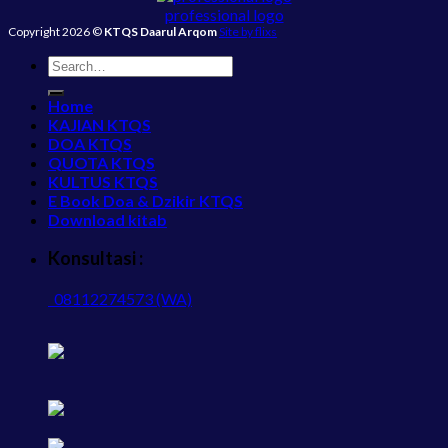
professional logo
Copyright 2026 ©
KTQS Daarul Arqom
Site by flixs
Home
KAJIAN KTQS
DOA KTQS
QUOTA KTQS
KULTUS KTQS
E Book Doa & Dzikir KTQS
Download kitab
Konsultasi :
08112274573 (WA)