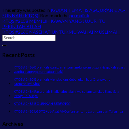
This entry was posted in
KAJIAN TEMATIS AL-QUR’AN & AS-
SUNNAH (KTQS)
. Bookmark the
permalink
.
KTQS #2158 MEMILIH KAWAN YANG JUJUR ITU
PERINTAH ALLAH
KTQS #2160 NASEHAT UNTUKMU WAHAI MUSLIMAH
Recent Posts
KTQS # 2486 Bolehkah wanita mengumandangkan adzan, & apakah suara
wanita dianggap aurat atau tidak?
KTQS # 2485 Bolehkah Mendoakan Keburukan bagi Orang yang
Menzhalimi Kita?
KTQS # 2484 Rasulullah Shallallahu ‘alaihi wa sallam Ungkap Siapa Saja
Penghuni Surga
KTQS # 2483 BOLEHKAH BERFOTO?
KTQS # 2482 LGBTQ+ : 6 Ayat Al-Qur’an tentang Larangan dan Tafsirnya
Archives