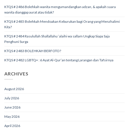
KTQS # 2486 Bolehkah wanita mengumandangkan adzan, & apakah suara
wanita dianggap aurat atau tidak?
KTQS # 2485 Bolehkah Mendoakan Keburukan bagi Orang yang Menzhalimi
Kita?
KTQS # 2484 Rasulullah Shallallahu ‘alaihi wa sallam Ungkap Siapa Saja
Penghuni Surga
KTQS # 2483 BOLEHKAH BERFOTO?
KTQS # 2482 LGBTQ+ : 6 Ayat Al-Qur’an tentang Larangan dan Tafsirnya
ARCHIVES
August 2026
July 2026
June 2026
May 2026
April 2026