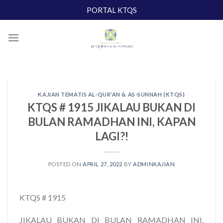
Skip
PORTAL KTQS
to
content
KAJIAN TEMATIS AL-QUR’AN & AS-SUNNAH (KTQS)
KTQS # 1915 JIKALAU BUKAN DI
BULAN RAMADHAN INI, KAPAN
LAGI?!
POSTED ON
APRIL 27, 2022
BY
ADMINKAJIAN
KTQS # 1915
JIKALAU BUKAN DI BULAN RAMADHAN INI,