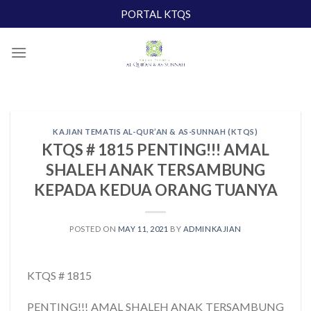
Skip
PORTAL KTQS
to
content
KAJIAN TEMATIS AL-QUR’AN & AS-SUNNAH (KTQS)
KTQS # 1815 PENTING!!! AMAL
SHALEH ANAK TERSAMBUNG
KEPADA KEDUA ORANG TUANYA
POSTED ON
MAY 11, 2021
BY
ADMINKAJIAN
KTQS # 1815
PENTING!!! AMAL SHALEH ANAK TERSAMBUNG