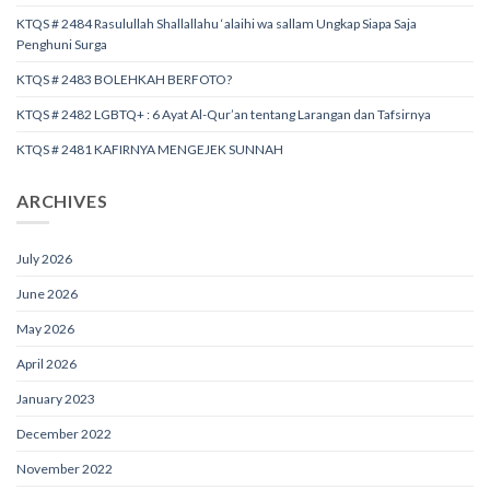
KTQS # 2484 Rasulullah Shallallahu ‘alaihi wa sallam Ungkap Siapa Saja
Penghuni Surga
KTQS # 2483 BOLEHKAH BERFOTO?
KTQS # 2482 LGBTQ+ : 6 Ayat Al-Qur’an tentang Larangan dan Tafsirnya
KTQS # 2481 KAFIRNYA MENGEJEK SUNNAH
ARCHIVES
July 2026
June 2026
May 2026
April 2026
January 2023
December 2022
November 2022