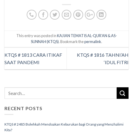
This entry was posted in
KAJIAN TEMATIS AL-QUR’AN & AS-
SUNNAH (KTQS)
. Bookmark the
permalink
.
KTQS # 1813 CARA ITIKAF
KTQS # 1816 TAHNI’AH
SAAT PANDEMI
‘IDUL FITRI
RECENT POSTS
KTQS # 2485 Bolehkah Mendoakan Keburukan bagi Orang yang Menzhalimi
Kita?