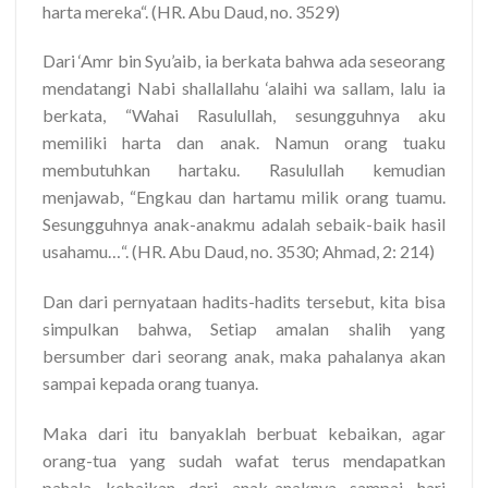
harta mereka
“. (HR. Abu Daud, no. 3529)
Dari ‘Amr bin Syu’aib, ia berkata bahwa ada seseorang
mendatangi Nabi shallallahu ‘alaihi wa sallam, lalu ia
berkata, “Wahai Rasulullah, sesungguhnya aku
memiliki harta dan anak. Namun orang tuaku
membutuhkan hartaku. Rasulullah kemudian
menjawab, “
Engkau dan hartamu milik orang tuamu.
Sesungguhnya anak-anakmu adalah sebaik-baik hasil
usahamu…
“. (HR. Abu Daud, no. 3530; Ahmad, 2: 214)
Dan dari pernyataan hadits-hadits tersebut, kita bisa
simpulkan bahwa, Setiap amalan shalih yang
bersumber dari seorang anak, maka pahalanya akan
sampai kepada orang tuanya.
Maka dari itu banyaklah berbuat kebaikan, agar
orang-tua yang sudah wafat terus mendapatkan
pahala kebaikan dari anak-anaknya sampai hari