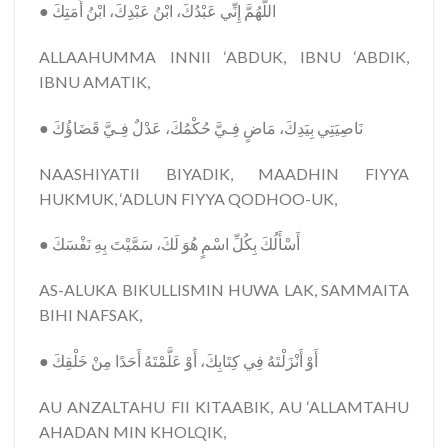
●
أَمَتِكَ
ابْنُ
عَبْدِكَ،
ابْنُ
عَبْدُكَ،
إِنِّي
اللَّهُمَّ
ALLAAHUMMA INNII ‘ABDUK, IBNU ‘ABDIK,
IBNU AMATIK,
●
قَضَاؤُكَ
فِـيَّ
عَدْلٌ
حُكْمُكَ،
فِـيَّ
مَاضٍ
بِيَدِكَ،
نَاصِيَتِي
NAASHIYATII BIYADIK, MAADHIN FIYYA
HUKMUK, ‘ADLUN FIYYA QODHOO-UK,
●
نَفْسَكَ
بِهِ
سَمَّيْتَ
لَكَ،
هُوَ
اسْمٍ
بِكُلِّ
أَسْأَلُكَ
AS-ALUKA BIKULLISMIN HUWA LAK, SAMMAITA
BIHI NAFSAK,
●
خَلْقِكَ
مِنْ
أَحَدًا
عَلَّمْتَهُ
أَوْ
كِتَابِكَ،
فِي
أَنْزَلْتَهُ
أَوْ
AU ANZALTAHU FII KITAABIK, AU ‘ALLAMTAHU
AHADAN MIN KHOLQIK,