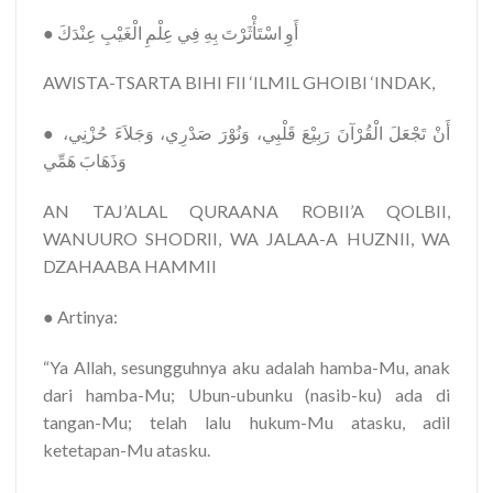
●
عِنْدَكَ
الْغَيْبِ
عِلْمِ
فِي
بِهِ
اسْتَأْثَرْتَ
أَوِ
AWISTA-TSARTA BIHI FII ‘ILMIL GHOIBI ‘INDAK,
●
حُزْنِي،
وَجَلاَءَ
صَدْرِي،
وَنُوْرَ
قَلْبِي،
رَبِيْعَ
الْقُرْآنَ
تَجْعَلَ
أَنْ
وَذَهَابَ
هَمِّي
AN TAJ’ALAL QURAANA ROBII’A QOLBII,
WANUURO SHODRII, WA JALAA-A HUZNII, WA
DZAHAABA HAMMII
● Artinya:
“Ya Allah, sesungguhnya aku adalah hamba-Mu, anak
dari hamba-Mu; Ubun-ubunku (nasib-ku) ada di
tangan-Mu; telah lalu hukum-Mu atasku, adil
ketetapan-Mu atasku.