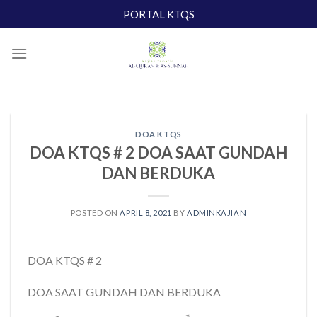
Skip
PORTAL KTQS
to
content
DOA KTQS
DOA KTQS # 2 DOA SAAT GUNDAH
DAN BERDUKA
POSTED ON
APRIL 8, 2021
BY
ADMINKAJIAN
DOA KTQS # 2
DOA SAAT GUNDAH DAN BERDUKA