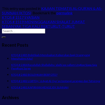
This entry was posted in
KAJIAN TEMATIS AL-QUR’AN & AS-
SUNNAH (KTQS)
. Bookmark the
permalink
.
KTQS # 1517 SYA’BAN
KTQS # 1519 MENINGGALKAN SHALAT JUM’AT
SEBANYAK TIGA KALI BERTURUT-TURUT
Recent Posts
KTQS # 2485 Bolehkah Mendoakan Keburukan bagi Orang yang
Menzhalimi Kita?
KTQS # 2484 Rasulullah Shallallahu ‘alaihi wa sallam Ungkap Siapa Saja
Penghuni Surga
KTQS # 2483 BOLEHKAH BERFOTO?
KTQS # 2482 LGBTQ+ : 6 Ayat Al-Qur’an tentang Larangan dan Tafsirnya
KTQS # 2481 KAFIRNYA MENGEJEK SUNNAH
Archives