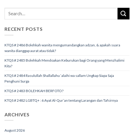
RECENT POSTS
KTQS # 2486 Bolehkah wanita mengumandangkan adzan, & apakah suara
wanita dianggap aurat atau tidak?
KTQS # 2485 Bolehkah Mendoakan Keburukan bagi Orang yang Menzhalimi
Kita?
KTQS # 2484 Rasulullah Shallallahu ‘alaihi wa sallam Ungkap Siapa Saja
Penghuni Surga
KTQS # 2483 BOLEHKAH BERFOTO?
KTQS # 2482 LGBTQ+ : 6 Ayat Al-Qur’an tentang Larangan dan Tafsirnya
ARCHIVES
August 2026