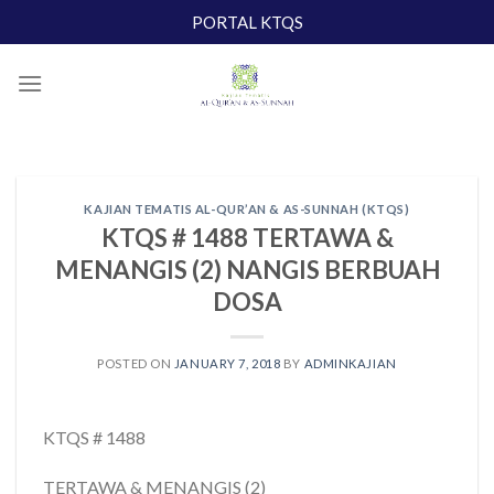
Skip
PORTAL KTQS
to
content
KAJIAN TEMATIS AL-QUR’AN & AS-SUNNAH (KTQS)
KTQS # 1488 TERTAWA &
MENANGIS (2) NANGIS BERBUAH
DOSA
POSTED ON
JANUARY 7, 2018
BY
ADMINKAJIAN
KTQS # 1488
TERTAWA & MENANGIS (2)