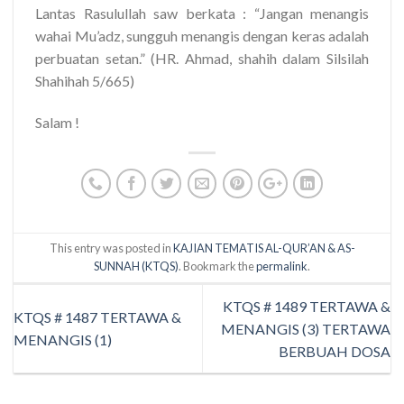
Lantas Rasulullah saw berkata : “Jangan menangis
wahai Mu’adz, sungguh menangis dengan keras adalah
perbuatan setan.” (HR. Ahmad, shahih dalam Silsilah
Shahihah 5/665)
Salam !
This entry was posted in
KAJIAN TEMATIS AL-QUR’AN & AS-
SUNNAH (KTQS)
. Bookmark the
permalink
.
KTQS # 1489 TERTAWA &
KTQS # 1487 TERTAWA &
MENANGIS (3) TERTAWA
MENANGIS (1)
BERBUAH DOSA