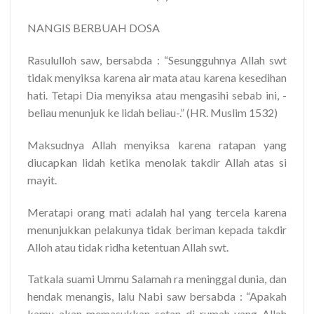
NANGIS BERBUAH DOSA
Rasululloh saw, bersabda : “Sesungguhnya Allah swt
tidak menyiksa karena air mata atau karena kesedih­an
hati. Tetapi Dia menyiksa atau mengasihi sebab ini, -
beliau menunjuk ke lidah beliau-.” (HR. Muslim 1532)
Maksudnya Allah menyiksa karena ratapan yang
diucapkan lidah ketika menolak takdir Allah atas si
mayit.
Meratapi orang mati adalah hal yang tercela karena
menunjukkan pelakunya tidak beriman kepada takdir
Alloh atau tidak ridha ketentuan Allah swt.
Tatkala suami Ummu Salamah ra meninggal dunia, dan
hendak menangis, lalu Nabi saw bersabda : “Apakah
kamu akan memasukkan setan di rumah yang Allah