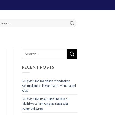
RECENT POSTS
KTQS # 2485 Bolehkah Mendoakan
Keburukan bagi Orang yang Menzhalimi
Kita?
KTQS # 2484 Rasulullah Shallallahu
‘alaihi wa sallam Ungkap Siapa Saja
Penghuni Surga