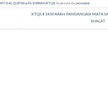
MATIS AL-QUR’AN & AS-SUNNAH (KTQS)
. Bookmark the
permalink
.
KTQS # 1439 ARAH PANDANGAN MATA S
SHALAT