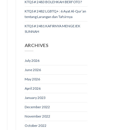
KTQS # 2483 BOLEHKAH BERFOTO?
KTQS # 2482 LGBTQ+ : 6 Ayat Al-Qur’an
tentang Larangan dan Tafsirnya
KTQS # 2481 KAFIRNYA MENGEJEK
SUNNAH
ARCHIVES
July 2026
June 2026
May 2026
April 2026
January 2023
December 2022
November 2022
October 2022