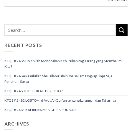
RECENT POSTS
KTQS # 2485 Bolehkah Mendoakan Keburukan bagi Orang yang Menzhalimi
Kita?
KTQS # 2484 Rasulullah Shallallahu ‘alaihi wa sallam Ungkap Siapa Saja
Penghuni Surga
KTQS # 2483 BOLEHKAH BERFOTO?
KTQS # 2482 LGBTQ+ : 6 Ayat Al-Qur’an tentang Larangan dan Tafsirnya
KTQS # 2481 KAFIRNYA MENGEJEK SUNNAH
ARCHIVES