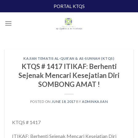
Skip
PORTAL KTQS
to
content
KAJIAN TEMATIS AL-QUR’AN & AS-SUNNAH (KTQS)
KTQS # 1417 ITIKAF: Berhenti
Sejenak Mencari Kesejatian Diri
SOMBONG AMAT !
POSTED ON
JUNE 18, 2017
BY
ADMINKAJIAN
KTQS # 1417
ITIKAF: Berhenti Sejenak Mencari Kesejatian Diri