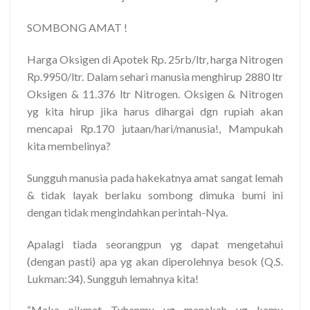
SOMBONG AMAT !
Harga Oksigen di Apotek Rp. 25rb/ltr, harga Nitrogen
Rp.9950/ltr. Dalam sehari manusia menghirup 2880 ltr
Oksigen & 11.376 ltr Nitrogen. Oksigen & Nitrogen
yg kita hirup jika harus dihargai dgn rupiah akan
mencapai Rp.170 jutaan/hari/manusia!, Mampukah
kita membelinya?
Sungguh manusia pada hakekatnya amat sangat lemah
& tidak layak berlaku sombong dimuka bumi ini
dengan tidak mengindahkan perintah-Nya.
Apalagi tiada seorangpun yg dapat mengetahui
(dengan pasti) apa yg akan diperolehnya besok (Q.S.
Lukman:34). Sungguh lemahnya kita!
“Maka nikmat Tuhanmu yg manakah yg kamu