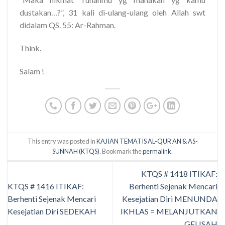
dustakan…?”, 31 kali di-ulang-ulang oleh Allah swt
didalam QS. 55: Ar-Rahman.
Think.
Salam !
This entry was posted in
KAJIAN TEMATIS AL-QUR’AN & AS-
SUNNAH (KTQS)
. Bookmark the
permalink
.
KTQS # 1418 ITIKAF:
KTQS # 1416 ITIKAF:
Berhenti Sejenak Mencari
Berhenti Sejenak Mencari
Kesejatian Diri MENUNDA
Kesejatian Diri SEDEKAH
IKHLAS = MELANJUTKAN
GELISAH