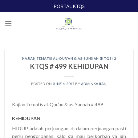
Skip
PORTAL KTQS
to
content
KAJIAN TEMATIS AL-QUR’AN & AS-SUNNAH (KTQS) 2
KTQS # 499 KEHIDUPAN
POSTED ON
JUNE 4, 2017
BY
ADMINKAJIAN
Kajian Tematis al-Qur’an & as-Sunnah # 499
KEHIDUPAN
HIDUP adalah perjuangan, di dalam perjuangan pasti
perlu pengorbanan, kalo ga mau berkorban ya jgn