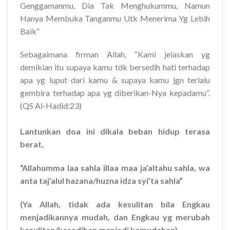
Genggamanmu, Dia Tak Menghukummu, Namun
Hanya Membuka Tanganmu Utk Menerima Yg Lebih
Baik”
Sebagaimana firman Allah, “Kami jelaskan yg
demikian itu supaya kamu tdk bersedih hati terhadap
apa yg luput dari kamu & supaya kamu jgn terlalu
gembira terhadap apa yg diberikan-Nya kepadamu”.
(QS Al-Hadid:23)
Lantunkan doa ini dikala beban hidup terasa
berat,
“Allahumma laa sahla illaa maa ja’altahu sahla, wa
anta taj’alul hazana/huzna idza syi’ta sahla”
(Ya Allah, tidak ada kesulitan bila Engkau
menjadikannya mudah, dan Engkau yg merubah
kesulitan/kesedihan menjadi kemudahan)