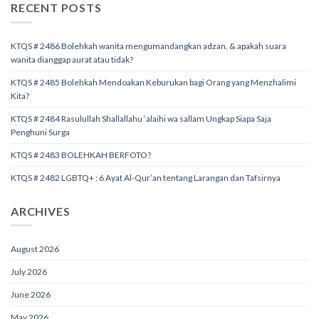
RECENT POSTS
KTQS # 2486 Bolehkah wanita mengumandangkan adzan, & apakah suara
wanita dianggap aurat atau tidak?
KTQS # 2485 Bolehkah Mendoakan Keburukan bagi Orang yang Menzhalimi
Kita?
KTQS # 2484 Rasulullah Shallallahu ‘alaihi wa sallam Ungkap Siapa Saja
Penghuni Surga
KTQS # 2483 BOLEHKAH BERFOTO?
KTQS # 2482 LGBTQ+ : 6 Ayat Al-Qur’an tentang Larangan dan Tafsirnya
ARCHIVES
August 2026
July 2026
June 2026
May 2026