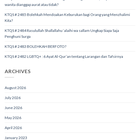
wanita dianggap aurat atau tidak?
KTQS # 2485 Bolehkah Mendoakan Keburukan bagi Orang yang Menzhalimi
Kita?
KTQS # 2484 Rasulullah Shallallahu ‘alaihi wa sallam Ungkap Siapa Saja
Penghuni Surga
KTQS # 2483 BOLEHKAH BERFOTO?
KTQS # 2482 LGBTQ+ : 6 Ayat Al-Qur’an tentang Larangan dan Tafsirnya
ARCHIVES
August 2026
July 2026
June 2026
May 2026
April 2026
January 2023