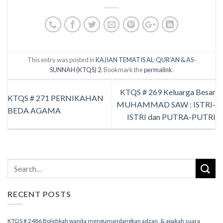
This entry was posted in
KAJIAN TEMATIS AL-QUR’AN & AS-
SUNNAH (KTQS) 2
. Bookmark the
permalink
.
KTQS # 269 Keluarga Besar
KTQS # 271 PERNIKAHAN
MUHAMMAD SAW : ISTRI-
BEDA AGAMA
ISTRI dan PUTRA-PUTRI
RECENT POSTS
KTQS # 2486 Bolehkah wanita mengumandangkan adzan, & apakah suara