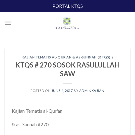
Skip
PORTAL KTQS
to
content
KAJIAN TEMATIS AL-QUR’AN & AS-SUNNAH (KTQS) 2
KTQS # 270 SOSOK RASULULLAH
SAW
POSTED ON
JUNE 4, 2017
BY
ADMINKAJIAN
Kajian Tematis al-Qur'an
& as-Sunnah #270