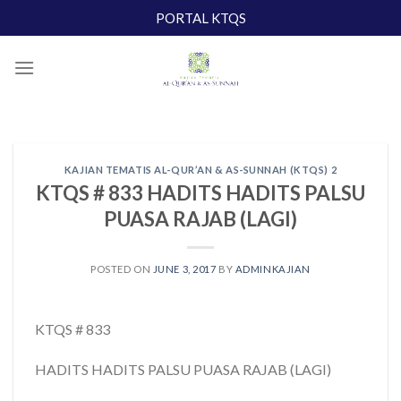
Skip
PORTAL KTQS
to
content
KAJIAN TEMATIS AL-QUR’AN & AS-SUNNAH (KTQS) 2
KTQS # 833 HADITS HADITS PALSU
PUASA RAJAB (LAGI)
POSTED ON
JUNE 3, 2017
BY
ADMINKAJIAN
KTQS # 833
HADITS HADITS PALSU PUASA RAJAB (LAGI)