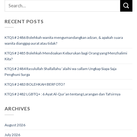
RECENT POSTS
KTQS # 2486 Bolehkah wanita mengumandangkan adzan, & apakah suara
wanita dianggap aurat atau tidak?
KTQS # 2485 Bolehkah Mendoakan Keburukan bagi Orang yang Menzhalimi
Kita?
KTQS # 2484 Rasulullah Shallallahu ‘alaihi wa sallam Ungkap Siapa Saja
Penghuni Surga
KTQS # 2483 BOLEHKAH BERFOTO?
KTQS # 2482 LGBTQ+ : 6 Ayat Al-Qur’an tentang Larangan dan Tafsirnya
ARCHIVES
August 2026
July 2026