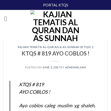
Skip
PORTAL KTQS
to
content
KAJIAN TEMATIS AL-QUR’AN & AS-SUNNAH (KTQS) 2
KTQS # 819 AYO COBLOS !
POSTED ON
JUNE 3, 2017
BY
ADMINKAJIAN
KTQS # 819
AYO COBLOS !
Ayo coblos caleg muslim yg shaleh,