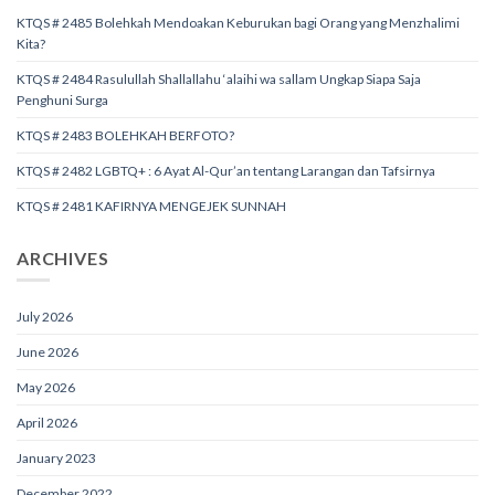
KTQS # 2485 Bolehkah Mendoakan Keburukan bagi Orang yang Menzhalimi
Kita?
KTQS # 2484 Rasulullah Shallallahu ‘alaihi wa sallam Ungkap Siapa Saja
Penghuni Surga
KTQS # 2483 BOLEHKAH BERFOTO?
KTQS # 2482 LGBTQ+ : 6 Ayat Al-Qur’an tentang Larangan dan Tafsirnya
KTQS # 2481 KAFIRNYA MENGEJEK SUNNAH
ARCHIVES
July 2026
June 2026
May 2026
April 2026
January 2023
December 2022