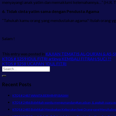
menyayangi anak yatim dan memaklumi kelemahannya…” (H.R. T
6. Tidak cinta yatim sama dengan Pendusta Agama
“Tahukah kamu orang yang mendustakan agama? Itulah orang yg m
Salam !
This entry was posted in
KAJIAN TEMATIS AL-QUR’AN & AS-
KTQS # 1259 IDUL FITRI artinya KEMBALI FITRAH/SUCI ??
KTQS # 1258 UCAPAN ‘IDUL FITRI
Recent Posts
KTQS # 2487 WANITA BERMIMPI BASAH
KTQS # 2486 Bolehkah wanita mengumandangkan adzan, & apakah suara wani
KTQS # 2485 Bolehkah Mendoakan Keburukan bagi Orang yang Menzhalimi 