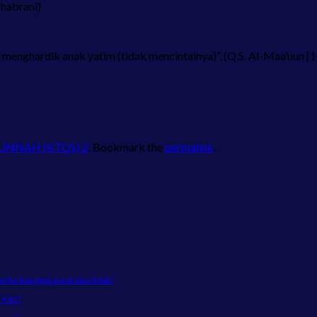
habrani)
enghardik anak yatim (tidak mencintainya)”. (Q.S. Al-Maa’uun [1
SUNNAH (KTQS) 2
. Bookmark the
permalink
.
ta dianggap aurat atau tidak?
Kita?