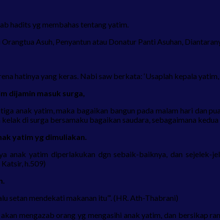
tab hadits yg membahas tentang yatim.
Orangtua Asuh, Penyantun atau Donatur Panti Asuhan, Diantarany
ena hatinya yang keras. Nabi saw berkata: ‘Usaplah kepala yatim,
im dijamin masuk surga,
tiga anak yatim, maka bagaikan bangun pada malam hari dan puas
elak di surga bersamaku bagaikan saudara, sebagaimana kedua jari i
nak yatim yg dimuliakan.
a anak yatim diperlakukan dgn sebaik-baiknya, dan sejelek-je
 Katsir, h.509)
n.
u setan mendekati makanan itu”‘. (HR. Ath-Thabrani)
ak akan mengazab orang yg mengasihi anak yatim, dan bersikap ra