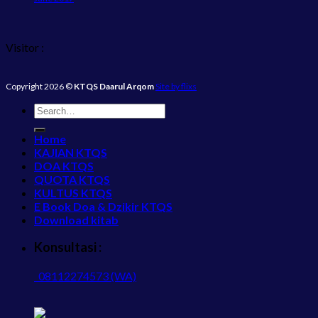
Visitor :
Copyright 2026 ©
KTQS Daarul Arqom
Site by flixs
Home
KAJIAN KTQS
DOA KTQS
QUOTA KTQS
KULTUS KTQS
E Book Doa & Dzikir KTQS
Download kitab
Konsultasi :
08112274573 (WA)