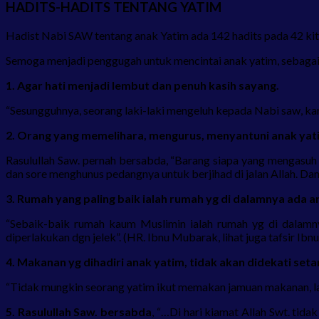
HADITS-HADITS TENTANG YATIM
Hadist Nabi SAW tentang anak Yatim ada 142 hadits pada 42 ki
Semoga menjadi penggugah untuk mencintai anak yatim, sebagai 
1. Agar hati menjadi lembut dan penuh kasih sayang.
“Sesungguhnya, seorang laki-laki mengeluh kepada Nabi saw, kar
2. Orang yang memelihara, mengurus, menyantuni anak yat
Rasulullah Saw. pernah bersabda, “Barang siapa yang mengasuh 
dan sore menghunus pedangnya untuk berjihad di jalan Allah. Dan k
3. Rumah yang paling baik ialah rumah yg di dalamnya ada a
“Sebaik-baik rumah kaum Muslimin ialah rumah yg di dalamny
diperlakukan dgn jelek”. (HR. Ibnu Mubarak, lihat juga tafsir Ibnu
4. Makanan yg dihadiri anak yatim, tidak akan didekati seta
“Tidak mungkin seorang yatim ikut memakan jamuan makanan, lal
5. Rasulullah Saw. bersabda
, “…Di hari kiamat Allah Swt. tid