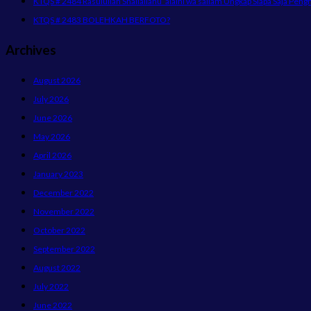
KTQS # 2484 Rasulullah Shallallahu ‘alaihi wa sallam Ungkap Siapa Saja Peng
KTQS # 2483 BOLEHKAH BERFOTO?
Archives
August 2026
July 2026
June 2026
May 2026
April 2026
January 2023
December 2022
November 2022
October 2022
September 2022
August 2022
July 2022
June 2022