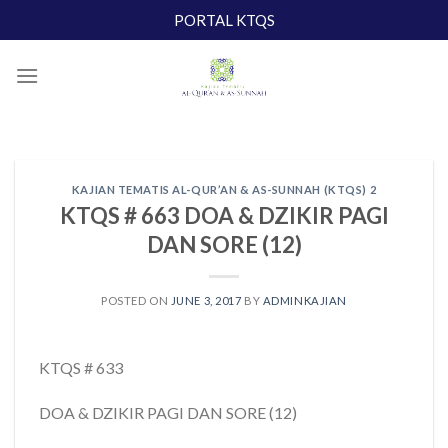
Skip
PORTAL KTQS
to
content
KAJIAN TEMATIS AL-QUR’AN & AS-SUNNAH (KTQS) 2
KTQS # 663 DOA & DZIKIR PAGI
DAN SORE (12)
POSTED ON
JUNE 3, 2017
BY
ADMINKAJIAN
KTQS # 633
DOA & DZIKIR PAGI DAN SORE (12)