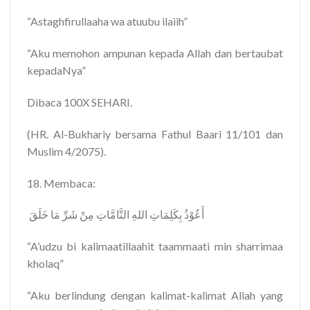
“Astaghfirullaaha wa atuubu ilaiih”
“Aku memohon ampunan kepada Allah dan bertaubat
kepadaNya”
Dibaca 100X SEHARI.
(HR. Al-Bukhariy bersama Fathul Baari 11/101 dan
Muslim 4/2075).
18. Membaca:
‎ أَعُوْذُ بِكَلِمَاتِ اللهِ التَّامَّاتِ مِنْ شَرِّ مَا خَلَقَ
“A’udzu bi kalimaatillaahit taammaati min sharrimaa
kholaq”
“Aku berlindung dengan kalimat-kalimat Allah yang