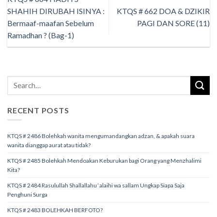
SHAHIH DIRUBAH ISINYA :
KTQS # 662 DOA & DZIKIR
Bermaaf-maafan Sebelum
PAGI DAN SORE (11)
Ramadhan ? (Bag-1)
RECENT POSTS
KTQS # 2486 Bolehkah wanita mengumandangkan adzan, & apakah suara
wanita dianggap aurat atau tidak?
KTQS # 2485 Bolehkah Mendoakan Keburukan bagi Orang yang Menzhalimi
Kita?
KTQS # 2484 Rasulullah Shallallahu ‘alaihi wa sallam Ungkap Siapa Saja
Penghuni Surga
KTQS # 2483 BOLEHKAH BERFOTO?