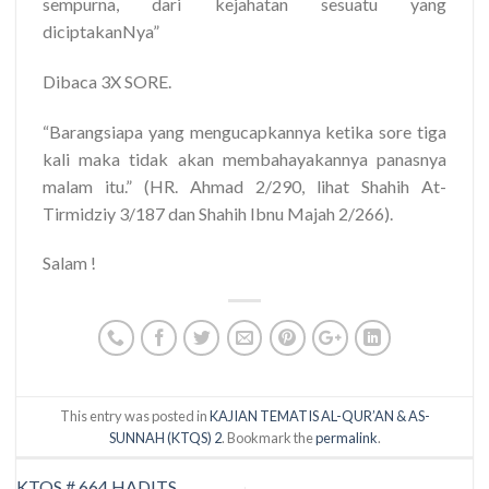
sempurna, dari kejahatan sesuatu yang
diciptakanNya”
Dibaca 3X SORE.
“Barangsiapa yang mengucapkannya ketika sore tiga
kali maka tidak akan membahayakannya panasnya
malam itu.” (HR. Ahmad 2/290, lihat Shahih At-
Tirmidziy 3/187 dan Shahih Ibnu Majah 2/266).
Salam !
This entry was posted in
KAJIAN TEMATIS AL-QUR’AN & AS-
SUNNAH (KTQS) 2
. Bookmark the
permalink
.
KTQS # 664 HADITS