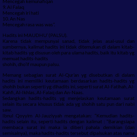
Mencegah kemunafiqan
9. Al Falaq
Mencegah iri hati
10. An Nas
Mencegah rasa was was”.
Hadits ini MAUDHU’ (PALSU).
Karena tidak mempunyai sanad, tidak jelas asal-usul dan
sumbernya, kalimat hadits ini tidak ditemukan di dalam kitab-
kitab hadits yg disusun oleh para ulama hadits, baik itu kitab yg
memuat hadits-hadits
shohih, dho’if maupun palsu.
Memang sebagian surat Al-Qur’an yg disebutkan di dalam
hadits ini memiliki keutamaan berdasarkan hadits-hadits yg
shohih bukan seperti yg dihadits ini, seperti surat Al-Fatihah, Al-
Kahfi, Al-Ikhlas, Al-Falaq dan An-Naas.
Sedangkan hadits-hadits yg menjelaskan keutamaan surat
selain itu secara khusus tidak ada yg shohih satu pun dari nabi
saw.
Ibnul Qoyyim Al-Jauziyyah mengatakan: “Kemudian hadits-
hadits selain itu, seperti hadits dengan kalimat : “Barangsiapa
membaca surat ini maka ia diberi pahala demikian (dan
semisalnya), maka hadits-hadits tersebut dipalsukan atas nama