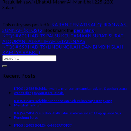
Rasulullah saw.” (Lihat Al-Manar Al-Munif, hal. 225-228).
Salam !
This entry was posted in
KAJIAN TEMATIS AL-QUR’AN & AS-
SUNNAH (KTQS) 2
. Bookmark the
permalink
.
KTQS # 601 HADITS PALSU KEUTAMAAN SURAT-SURAT
ALQUR’AN : AL-FATIHAH s/d AN-NAAS
KTQS # 599 HADITS (LINDUNGILAH DAN BIMBINGLAH
KAMI YA RABB…)
Recent Posts
KTQS # 2486 Bolehkah wanita mengumandangkan adzan, & apakah suara
wanita dianggap aurat atau tidak?
KTQS # 2485 Bolehkah Mendoakan Keburukan bagi Orang yang
Menzhalimi Kita?
KTQS # 2484 Rasulullah Shallallahu ‘alaihi wa sallam Ungkap Siapa Saja
Penghuni Surga
KTQS # 2483 BOLEHKAH BERFOTO?