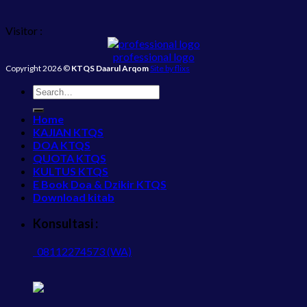
Visitor :
professional logo
Copyright 2026 ©
KTQS Daarul Arqom
Site by flixs
Home
KAJIAN KTQS
DOA KTQS
QUOTA KTQS
KULTUS KTQS
E Book Doa & Dzikir KTQS
Download kitab
Konsultasi :
08112274573 (WA)