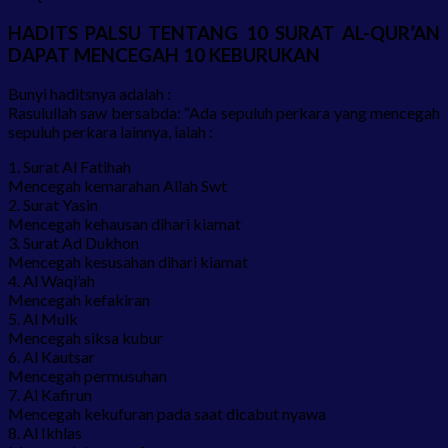
HADITS PALSU TENTANG 10 SURAT AL-QUR’AN
DAPAT MENCEGAH 10 KEBURUKAN
Bunyi haditsnya adalah :
Rasulullah saw bersabda: “Ada sepuluh perkara yang mencegah
sepuluh perkara lainnya, ialah :
1. Surat Al Fatihah
Mencegah kemarahan Allah Swt
2. Surat Yasin
Mencegah kehausan dihari kiamat
3. Surat Ad Dukhon
Mencegah kesusahan dihari kiamat
4. Al Waqi’ah
Mencegah kefakiran
5. Al Mulk
Mencegah siksa kubur
6. Al Kautsar
Mencegah permusuhan
7. Al Kafirun
Mencegah kekufuran pada saat dicabut nyawa
8. Al Ikhlas