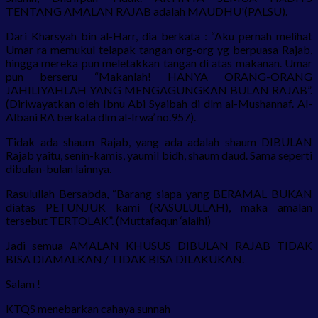
TENTANG AMALAN RAJAB adalah MAUDHU'(PALSU).
Dari Kharsyah bin al-Harr, dia berkata : “Aku pernah melihat
Umar ra memukul telapak tangan org-org yg berpuasa Rajab,
hingga mereka pun meletakkan tangan di atas makanan. Umar
pun berseru “Makanlah! HANYA ORANG-ORANG
JAHILIYAHLAH YANG MENGAGUNGKAN BULAN RAJAB”.
(Diriwayatkan oleh Ibnu Abi Syaibah di dlm al-Mushannaf. Al-
Albani RA berkata dlm al-Irwa’ no.957).
Tidak ada shaum Rajab, yang ada adalah shaum DIBULAN
Rajab yaitu, senin-kamis, yaumil bidh, shaum daud. Sama seperti
dibulan-bulan lainnya.
Rasulullah Bersabda, “Barang siapa yang BERAMAL BUKAN
diatas PETUNJUK kami (RASULULLAH), maka amalan
tersebut TERTOLAK”. (Muttafaqun ‘alaihi)
Jadi semua AMALAN KHUSUS DIBULAN RAJAB TIDAK
BISA DIAMALKAN / TIDAK BISA DILAKUKAN.
Salam !⁠⁠⁠⁠
KTQS menebarkan cahaya sunnah