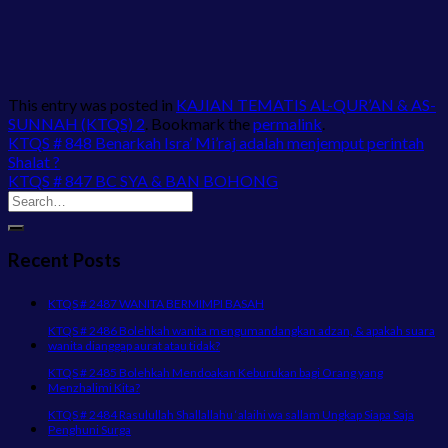
This entry was posted in
KAJIAN TEMATIS AL-QUR’AN & AS-
SUNNAH (KTQS) 2
. Bookmark the
permalink
.
KTQS # 848 Benarkah Isra’ Mi’raj adalah menjemput perintah
Shalat ?
KTQS # 847 BC SYA & BAN BOHONG
Recent Posts
KTQS # 2487 WANITA BERMIMPI BASAH
KTQS # 2486 Bolehkah wanita mengumandangkan adzan, & apakah suara
wanita dianggap aurat atau tidak?
KTQS # 2485 Bolehkah Mendoakan Keburukan bagi Orang yang
Menzhalimi Kita?
KTQS # 2484 Rasulullah Shallallahu ‘alaihi wa sallam Ungkap Siapa Saja
Penghuni Surga