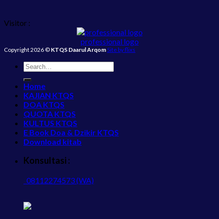
Visitor :
professional logo
Copyright 2026 ©
KTQS Daarul Arqom
Site by flixs
Home
KAJIAN KTQS
DOA KTQS
QUOTA KTQS
KULTUS KTQS
E Book Doa & Dzikir KTQS
Download kitab
Konsultasi :
08112274573 (WA)