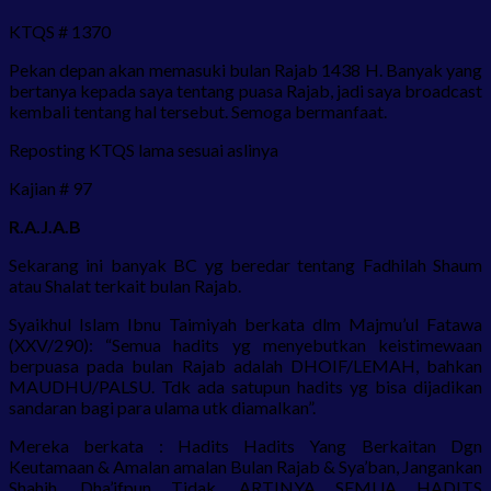
KTQS # 1370
Pekan depan akan memasuki bulan Rajab 1438 H. Banyak yang
bertanya kepada saya tentang puasa Rajab, jadi saya broadcast
kembali tentang hal tersebut. Semoga bermanfaat.
Reposting KTQS lama sesuai aslinya
Kajian # 97
R.A.J.A.B
Sekarang ini banyak BC yg beredar tentang Fadhilah Shaum
atau Shalat terkait bulan Rajab.
Syaikhul Islam Ibnu Taimiyah berkata dlm Majmu’ul Fatawa
(XXV/290): “Semua hadits yg menyebutkan keistimewaan
berpuasa pada bulan Rajab adalah DHOIF/LEMAH, bahkan
MAUDHU/PALSU. Tdk ada satupun hadits yg bisa dijadikan
sandaran bagi para ulama utk diamalkan”.
Mereka berkata : Hadits Hadits Yang Berkaitan Dgn
Keutamaan & Amalan amalan Bulan Rajab & Sya’ban, Jangankan
Shahih, Dha’ifpun Tidak. ARTINYA SEMUA HADITS