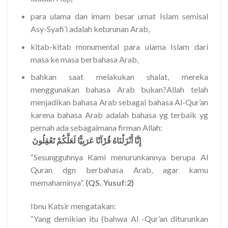
para ulama dan imam besar umat Islam semisal
Asy-Syafi’i adalah keturunan Arab,
kitab-kitab monumental para ulama Islam dari
masa ke masa berbahasa Arab,
bahkan saat melakukan shalat, mereka
menggunakan bahasa Arab bukan?Allah telah
menjadikan bahasa Arab sebagai bahasa Al-Qur’an
karena bahasa Arab adalah bahasa yg terbaik yg
pernah ada sebagaimana firman Allah:
‎ إِنَّا أَنْزَلْنَاهُ قُرْآنًا عَرَبِيًّا لَعَلَّكُمْ تَعْقِلُونَ
“Sesungguhnya Kami menurunkannya berupa Al
Quran dgn berbahasa Arab, agar kamu
memahaminya”.
(QS. Yusuf:2)
Ibnu Katsir mengatakan:
“Yang demikian itu (bahwa Al -Qur’an diturunkan