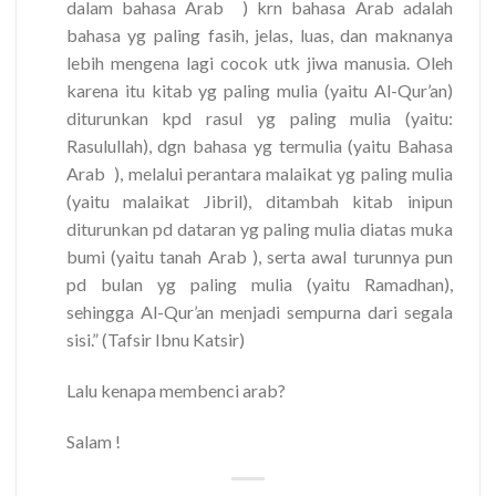
dalam bahasa Arab ) krn bahasa Arab adalah
bahasa yg paling fasih, jelas, luas, dan maknanya
lebih mengena lagi cocok utk jiwa manusia. Oleh
karena itu kitab yg paling mulia (yaitu Al-Qur’an)
diturunkan kpd rasul yg paling mulia (yaitu:
Rasulullah), dgn bahasa yg termulia (yaitu Bahasa
Arab ), melalui perantara malaikat yg paling mulia
(yaitu malaikat Jibril), ditambah kitab inipun
diturunkan pd dataran yg paling mulia diatas muka
bumi (yaitu tanah Arab ), serta awal turunnya pun
pd bulan yg paling mulia (yaitu Ramadhan),
sehingga Al-Qur’an menjadi sempurna dari segala
sisi.” (Tafsir Ibnu Katsir)
Lalu kenapa membenci arab?
Salam !