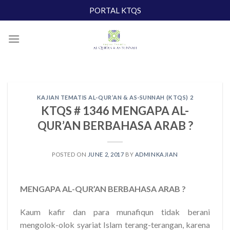
Skip
PORTAL KTQS
to
content
KAJIAN TEMATIS AL-QUR’AN & AS-SUNNAH (KTQS) 2
KTQS # 1346 MENGAPA AL-
QUR’AN BERBAHASA ARAB ?
POSTED ON
JUNE 2, 2017
BY
ADMINKAJIAN
MENGAPA AL-QUR’AN BERBAHASA ARAB ?
Kaum kafir dan para munafiqun tidak berani
mengolok-olok syariat Islam terang-terangan, karena