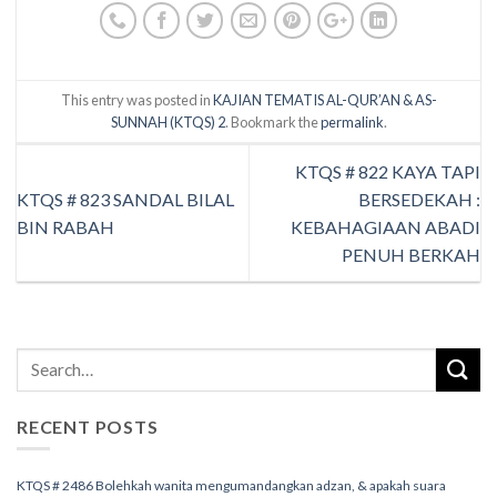
This entry was posted in
KAJIAN TEMATIS AL-QUR’AN & AS-
SUNNAH (KTQS) 2
. Bookmark the
permalink
.
KTQS # 822 KAYA TAPI
KTQS # 823 SANDAL BILAL
BERSEDEKAH :
BIN RABAH
KEBAHAGIAAN ABADI
PENUH BERKAH
RECENT POSTS
KTQS # 2486 Bolehkah wanita mengumandangkan adzan, & apakah suara