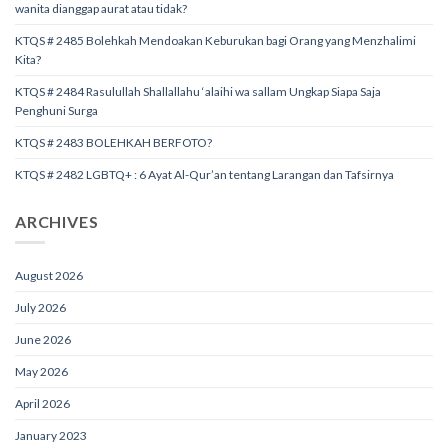
wanita dianggap aurat atau tidak?
KTQS # 2485 Bolehkah Mendoakan Keburukan bagi Orang yang Menzhalimi
Kita?
KTQS # 2484 Rasulullah Shallallahu ‘alaihi wa sallam Ungkap Siapa Saja
Penghuni Surga
KTQS # 2483 BOLEHKAH BERFOTO?
KTQS # 2482 LGBTQ+ : 6 Ayat Al-Qur’an tentang Larangan dan Tafsirnya
ARCHIVES
August 2026
July 2026
June 2026
May 2026
April 2026
January 2023